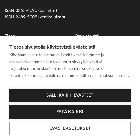
ISSN 0355-4090 (painettu)
ISSN 2489-5008 (verkkojulkaisu)
Tiede
Ota yhteyttä
Uutiset
Suomen Hammaslääkäriliitto
Tietoa sivustolla käytetyistä evästeistä
Käytämme sivustollamme evästeitä kerätäksemme ja
Ihmiset
analysoidaksemme sivuston suorituskykyä ja käyttöä,
På svenska
tarjotaksemme sosiaalisen median ominaisuuksia sekä
Kirjoitusohjeet
parantaaksemme ja räätälöidäksemme sisältöä ja mainoksia.
Lue lisää
Mediakortti
Media kit
SALLI KAIKKI EVÄSTEET
ESTÄ KAIKKI
2026 Suomen
Tietosuojasel
Cookie
EVÄSTEASETUKSET
Hammaslääkärilehti
oste
asetukset