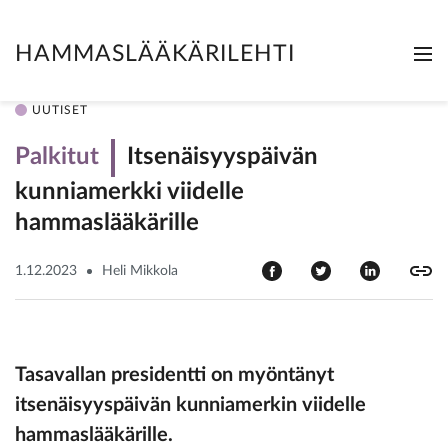
HAMMASLÄÄKÄRILEHTI
Me
Clo
UUTISET
Palkitut
Itsenäisyyspäivän
kunniamerkki viidelle
hammaslääkärille
1.12.2023
Heli Mikkola
Tasavallan presidentti on myöntänyt
itsenäisyyspäivän kunniamerkin viidelle
hammaslääkärille.