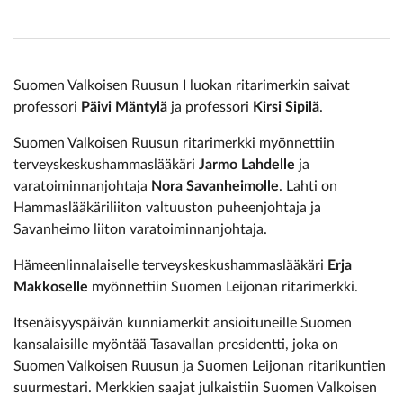
Suomen Valkoisen Ruusun I luokan ritarimerkin saivat
professori
Päivi Mäntylä
ja professori
Kirsi Sipilä
.
Suomen Valkoisen Ruusun ritarimerkki myönnettiin
terveyskeskushammaslääkäri
Jarmo Lahdelle
ja
varatoiminnanjohtaja
Nora Savanheimolle
. Lahti on
Hammaslääkäriliiton valtuuston puheenjohtaja ja
Savanheimo liiton varatoiminnanjohtaja.
Hämeenlinnalaiselle terveyskeskushammaslääkäri
Erja
Makkoselle
myönnettiin Suomen Leijonan ritarimerkki.
Itsenäisyyspäivän kunniamerkit ansioituneille Suomen
kansalaisille myöntää Tasavallan presidentti, joka on
Suomen Valkoisen Ruusun ja Suomen Leijonan ritarikuntien
suurmestari. Merkkien saajat julkaistiin Suomen Valkoisen