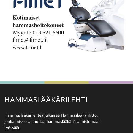
HAMMASLÄÄKÄRILEHTI
Hammaslääkärilehteä julkaisee Hammaslääkäriliitto,
jonka missio on auttaa hammaslääkäriä onnistumaan
työssään.