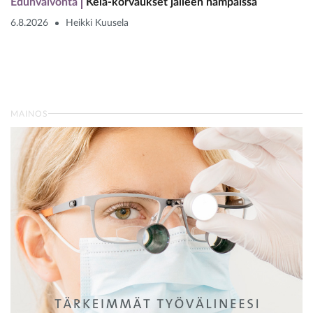
Edunvalvonta
Kela-korvaukset jälleen hampaissa
6.8.2026
Heikki Kuusela
MAINOS