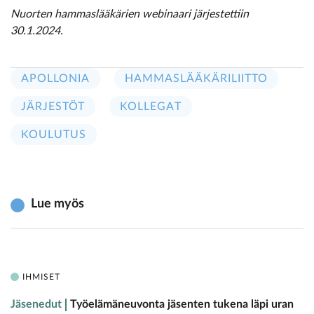
Nuorten hammaslääkärien webinaari järjestettiin
30.1.2024.
APOLLONIA
HAMMASLÄÄKÄRILIITTO
JÄRJESTÖT
KOLLEGAT
KOULUTUS
Lue myös
IHMISET
Jäsenedut
Työelämäneuvonta jäsenten tukena läpi uran