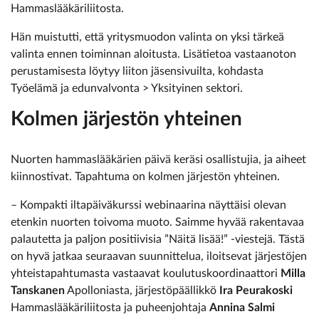
Hammaslääkäriliitosta.
Hän muistutti, että yritysmuodon valinta on yksi tärkeä
valinta ennen toiminnan aloitusta. Lisätietoa vastaanoton
perustamisesta löytyy liiton jäsensivuilta, kohdasta
Työelämä ja edunvalvonta > Yksityinen sektori.
Kolmen järjestön yhteinen
Nuorten hammaslääkärien päivä keräsi osallistujia, ja aiheet
kiinnostivat. Tapahtuma on kolmen järjestön yhteinen.
– Kompakti iltapäiväkurssi webinaarina näyttäisi olevan
etenkin nuorten toivoma muoto. Saimme hyvää rakentavaa
palautetta ja paljon positiivisia ”Näitä lisää!” -viestejä. Tästä
on hyvä jatkaa seuraavan suunnittelua, iloitsevat järjestöjen
yhteistapahtumasta vastaavat koulutuskoordinaattori
Milla
Tanskanen
Apolloniasta, järjestöpäällikkö
Ira Peurakoski
Hammaslääkäriliitosta ja puheenjohtaja
Annina Salmi