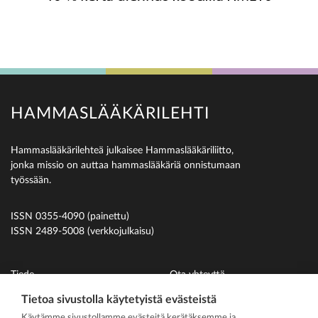
HAMMASLÄÄKÄRILEHTI
Hammaslääkärilehteä julkaisee Hammaslääkäriliitto,
jonka missio on auttaa hammaslääkäriä onnistumaan
työssään.
ISSN 0355-4090 (painettu)
ISSN 2489-5008 (verkkojulkaisu)
Tiede
Ota yhteyttä
Uutiset
Suomen Hammaslääkäriliitto
Tietoa sivustolla käytetyistä evästeistä
Käytämme sivustollamme evästeitä kerätäksemme ja