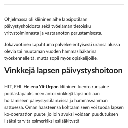
Ohjelmassa oli kliininen aihe lapsipotilaan
päivystyshoidosta sekä työelämän tietoisku
yritystoiminnasta ja vastaanoton perustamisesta.
Jokavuotinen tapahtuma palvelee erityisesti uransa alussa
olevia tai muutaman vuoden hammaslääkärinä
työskennelleitä, mutta sopii myös opiskelijoille.
Vinkkejä lapsen päivystyshoitoon
HLT, EHL
Helena Yli-Urpon
kliininen luento runsaine
potilastapauksineen antoi vinkkejä lapsipotilaan
hoitamiseen päivystystilanteissa ja hammasvamman
sattuessa. Oman haasteensa kohtaamiseen voi tuoda lapsen
ko-operaation puute, jolloin avuksi voidaan puudutuksen
lisäksi tarvita esimerkiksi esilääkitystä.