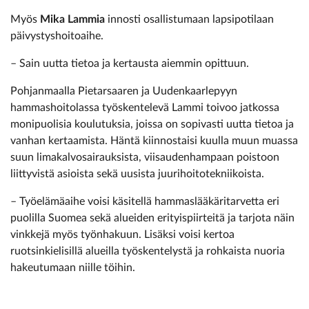
Myös
Mika Lammia
innosti osallistumaan lapsipotilaan
päivystyshoitoaihe.
– Sain uutta tietoa ja kertausta aiemmin opittuun.
Pohjanmaalla Pietarsaaren ja Uudenkaarlepyyn
hammashoitolassa työskentelevä Lammi toivoo jatkossa
monipuolisia koulutuksia, joissa on sopivasti uutta tietoa ja
vanhan kertaamista. Häntä kiinnostaisi kuulla muun muassa
suun limakalvosairauksista, viisaudenhampaan poistoon
liittyvistä asioista sekä uusista juurihoitotekniikoista.
– Työelämäaihe voisi käsitellä hammaslääkäritarvetta eri
puolilla Suomea sekä alueiden erityispiirteitä ja tarjota näin
vinkkejä myös työnhakuun. Lisäksi voisi kertoa
ruotsinkielisillä alueilla työskentelystä ja rohkaista nuoria
hakeutumaan niille töihin.