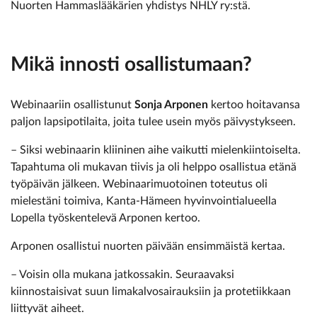
Nuorten Hammaslääkärien yhdistys NHLY ry:stä.
Mikä innosti osallistumaan?
Webinaariin osallistunut
Sonja Arponen
kertoo hoitavansa
paljon lapsipotilaita, joita tulee usein myös päivystykseen.
– Siksi webinaarin kliininen aihe vaikutti mielenkiintoiselta.
Tapahtuma oli mukavan tiivis ja oli helppo osallistua etänä
työpäivän jälkeen. Webinaarimuotoinen toteutus oli
mielestäni toimiva, Kanta-Hämeen hyvinvointialueella
Lopella työskentelevä Arponen kertoo.
Arponen osallistui nuorten päivään ensimmäistä kertaa.
– Voisin olla mukana jatkossakin. Seuraavaksi
kiinnostaisivat suun limakalvosairauksiin ja protetiikkaan
liittyvät aiheet.