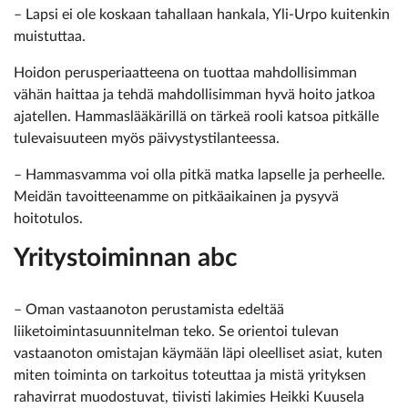
– Lapsi ei ole koskaan tahallaan hankala, Yli-Urpo kuitenkin
muistuttaa.
Hoidon perusperiaatteena on tuottaa mahdollisimman
vähän haittaa ja tehdä mahdollisimman hyvä hoito jatkoa
ajatellen. Hammaslääkärillä on tärkeä rooli katsoa pitkälle
tulevaisuuteen myös päivystystilanteessa.
– Hammasvamma voi olla pitkä matka lapselle ja perheelle.
Meidän tavoitteenamme on pitkäaikainen ja pysyvä
hoitotulos.
Yritystoiminnan abc
– Oman vastaanoton perustamista edeltää
liiketoimintasuunnitelman teko. Se orientoi tulevan
vastaanoton omistajan käymään läpi oleelliset asiat, kuten
miten toiminta on tarkoitus toteuttaa ja mistä yrityksen
rahavirrat muodostuvat, tiivisti lakimies Heikki Kuusela