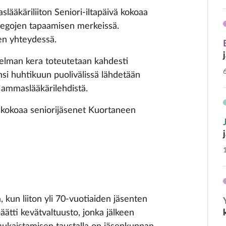
ääkäriliiton Seniori-­iltapäivä kokoaa
llegojen tapaamisen merkeissä.
en yhteydessä.
elman kera toteutetaan kahdesti
si huhtikuun puolivälissä lähdetään
ammaslääkärilehdistä.
 kokoaa seniorijäsenet Kuortaneen
 kun liiton yli 70-vuotiaiden jäsenten
ätti kevätvaltuusto, jonka jälkeen