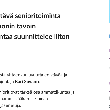
tävä senioritoiminta
monin tavoin
ntaa suunnittelee liiton
ista yhteenkuuluvuutta edistävää ja
njohtaja
Kari Suvanto
.
eniorit ovat tärkeä osa ammattikuntaa ja
le hammaslääkäreille omaa
jäsenetuja.