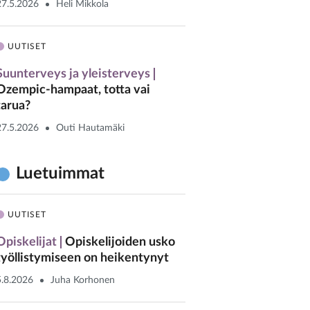
27.5.2026
Heli Mikkola
UUTISET
Suunterveys ja yleisterveys
Ozempic-hampaat, totta vai
tarua?
27.5.2026
Outi Hautamäki
Luetuimmat
UUTISET
Opiskelijat
Opiskelijoiden usko
työllistymiseen on heikentynyt
5.8.2026
Juha Korhonen