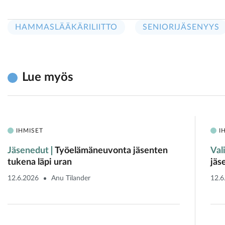
HAMMASLÄÄKÄRILIITTO
SENIORIJÄSENYYS
Lue myös
IHMISET
I
Jäsenedut
Työelämäneuvonta jäsenten
Val
tukena läpi uran
jäs
12.6.2026
Anu Tilander
12.6