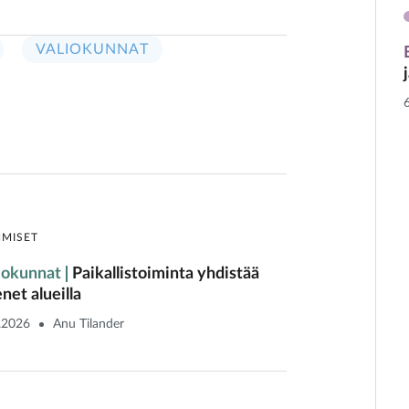
VALIOKUNNAT
HMISET
iokunnat
Paikallistoiminta yhdistää
enet alueilla
.2026
Anu Tilander