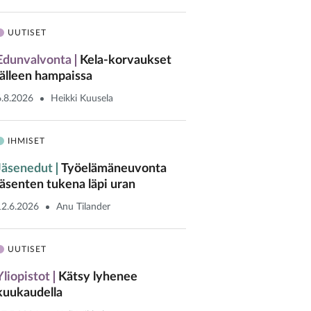
UUTISET
Edunvalvonta
Kela-korvaukset
jälleen hampaissa
6.8.2026
Heikki Kuusela
IHMISET
Jäsenedut
Työelämäneuvonta
jäsenten tukena läpi uran
12.6.2026
Anu Tilander
UUTISET
Yliopistot
Kätsy lyhenee
kuukaudella