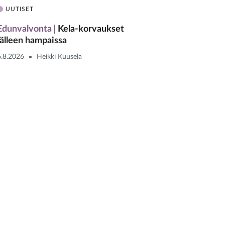
UUTISET
Edunvalvonta
Kela-korvaukset
jälleen hampaissa
6.8.2026
Heikki Kuusela