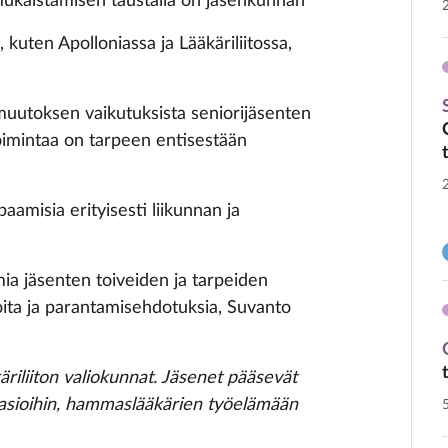
mukaistamisen taustalla on jäsenkunnan
 kuten Apolloniassa ja Lääkäriliitossa,
muutoksen vaikutuksista seniorijäsenten
imintaa on tarpeen entisestään
aamisia erityisesti liikunnan ja
mia jäsenten toiveiden ja tarpeiden
eoita ja parantamisehdotuksia, Suvanto
riliiton valiokunnat. Jäsenet pääsevät
 asioihin, hammaslääkärien työelämään