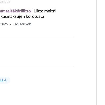
UTISET
maslääkäriliitto
Liitto moittii
akasmaksujen korotusta
.2026
Heli Mikkola
LLÄ