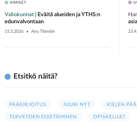
IHMISET
U
Valiokunnat
Eväitä alueiden ja YTHS:n
Ham
edunvalvontaan
asi
15.5.2026
Anu Tilander
23.4
Etsitkö näitä?
PÄÄKIRJOITUS
JUURI NYT
KIELEN PÄÄ
TERVEYDEN EDISTÄMINEN
OPISKELIJAT