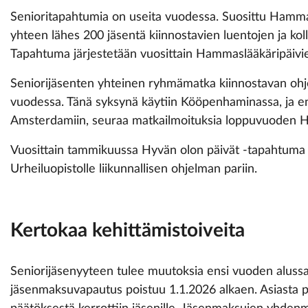
Senioritapahtumia on useita vuodessa. Suosittu Hammasl
yhteen lähes 200 jäsentä kiinnostavien luentojen ja ko
Tapahtuma järjestetään vuosittain Hammas­lääkäripäivi
Seniorijäsenten yhteinen ryhmämatka kiinnostavan ohj
vuodessa. Tänä syksynä käytiin Kööpenhaminassa, ja en
Amsterdamiin, seuraa matkailmoituksia loppuvuoden H
Vuosittain tammikuussa Hyvän olon päivät -tapahtuma
Urheiluopistolle liikunnallisen ohjelman pariin.
Kertokaa kehittämistoiveita
Seniorijäsenyyteen tulee muutoksia ensi vuoden alussa,
jäsenmaksuvapautus poistuu 1.1.2026 alkaen. Asiasta pä