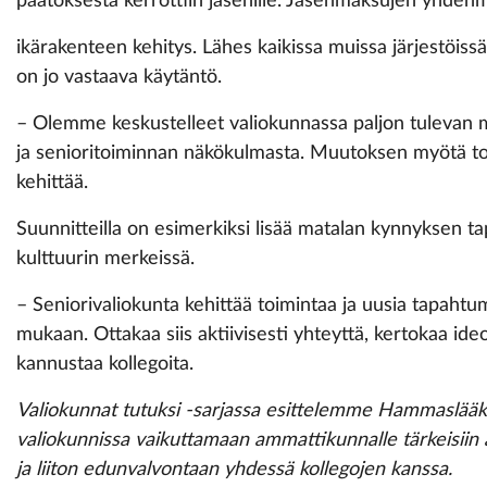
päätöksestä kerrottiin jäsenille. Jäsenmaksujen yhden
ikärakenteen kehitys. Lähes kaikissa muissa järjestöissä,
on jo vastaava käytäntö.
– Olemme keskustelleet valiokunnassa paljon tulevan 
ja senioritoiminnan näkökulmasta. Muutoksen myötä to
kehittää.
Suunnitteilla on esimerkiksi lisää matalan kynnyksen tap
kulttuurin merkeissä.
– Seniorivaliokunta kehittää toimintaa ja uusia tapahtu
mukaan. Ottakaa siis aktiivisesti yhteyttä, kertokaa id
kannustaa kollegoita.
Valiokunnat tutuksi -sarjassa esittelemme Hammaslääkä
valiokunnissa vaikuttamaan ammattikunnalle tärkeisiin
ja liiton edunvalvontaan yhdessä kollegojen kanssa.