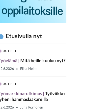
Etusivulla nyt
UUTISET
Työelämä
Mitä heille kuuluu nyt?
12.6.2026
Elina Heino
UUTISET
Työmarkkinatutkimus
Työviikko
lyheni hammaslääkäreillä
12.6.2026
Juha Korhonen