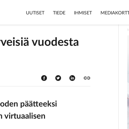
UUTISET
TIEDE
IHMISET
MEDIAKORTT
rveisiä vuodesta
uoden päätteeksi
 virtuaalisen