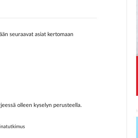
etään seuraavat asiat kertomaan
irjeessä olleen kyselyn perusteella.
inatutkimus