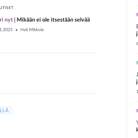
UTISET
ri nyt
Mikään ei ole itsestään selvää
1.2025
Heli Mikkola
LLÄ