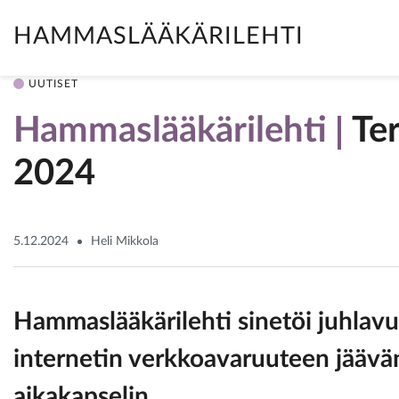
HAMMASLÄÄKÄRILEHTI
UUTISET
Hammaslääkärilehti
Te
2024
5.12.2024
Heli Mikkola
Hammaslääkärilehti sinetöi juhlav
internetin verkkoavaruuteen jäävän
aikakapselin.