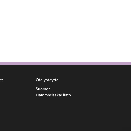
et
Ota yhteyttä
Suomen
Hammaslääkäriliitto