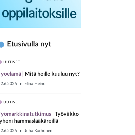
Etusivulla nyt
UUTISET
Työelämä
Mitä heille kuuluu nyt?
12.6.2026
Elina Heino
UUTISET
Työmarkkinatutkimus
Työviikko
lyheni hammaslääkäreillä
12.6.2026
Juha Korhonen