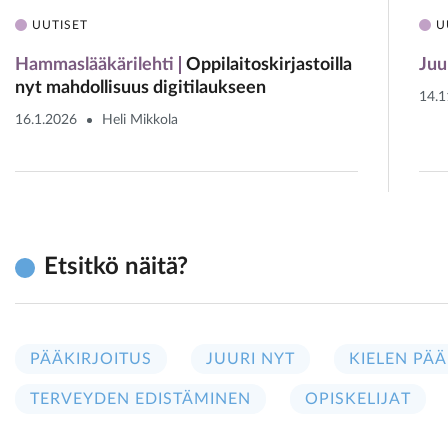
UUTISET
U
Hammaslääkärilehti
Oppilaitoskirjastoilla
Juu
nyt mahdollisuus digitilaukseen
14.1
16.1.2026
Heli Mikkola
Etsitkö näitä?
PÄÄKIRJOITUS
JUURI NYT
KIELEN PÄÄ
TERVEYDEN EDISTÄMINEN
OPISKELIJAT