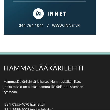
HAMMASLÄÄKÄRILEHTI
Hammaslääkärilehteä julkaisee Hammaslääkäriliitto,
jonka missio on auttaa hammaslääkäriä onnistumaan
työssään.
ISSN 0355-4090 (painettu)
ISSN 2489-5008 (verkkojulkaisu)