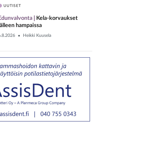
UUTISET
Edunvalvonta
Kela-korvaukset
jälleen hampaissa
6.8.2026
Heikki Kuusela