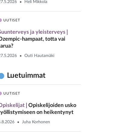
27.5.2026
Heli Mikkola
UUTISET
Suunterveys ja yleisterveys
Ozempic-hampaat, totta vai
tarua?
27.5.2026
Outi Hautamäki
Luetuimmat
UUTISET
Opiskelijat
Opiskelijoiden usko
työllistymiseen on heikentynyt
5.8.2026
Juha Korhonen