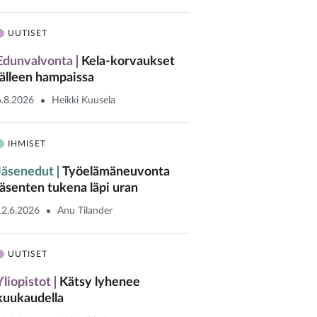
UUTISET
Edunvalvonta
Kela-korvaukset
jälleen hampaissa
6.8.2026
Heikki Kuusela
IHMISET
Jäsenedut
Työelämäneuvonta
jäsenten tukena läpi uran
12.6.2026
Anu Tilander
UUTISET
Yliopistot
Kätsy lyhenee
kuukaudella