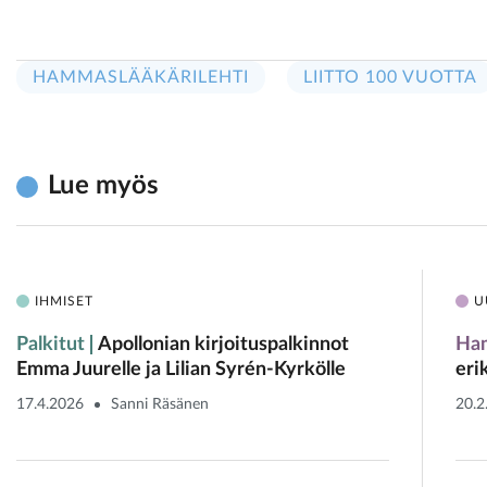
HAMMASLÄÄKÄRILEHTI
LIITTO 100 VUOTTA
Lue myös
IHMISET
U
Palkitut
Apollonian kirjoituspalkinnot
Ham
Emma Juurelle ja Lilian Syrén-Kyrkölle
eri
17.4.2026
Sanni Räsänen
20.2