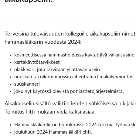
Terveisinä tulevaisuuden kollegoille aikakapseliin nim
hammaslääkärin vuodesta 2024:
kosmeettisessa hammashoidossa käytettävä valkaisuaine
kertakäyttötarvikkeet
plakkiväri, jota tarvitaan yllättävän usein
nuuskan tai nikotiinipussin aiheuttama limakalvomuutos
suuskanneri
joku nyt käytössä olevista potilastietojärjestelmistä.
Aikakapselin sisältö valittiin lehden sähköisessä lukijak
Toimitus liitti mukaan vielä kaksi asiaa:
Hammaslääkäriliiton huhtikuussa 2024 tekemä Työmarkk
joulukuun 2024 Hammaslääkärilehti.