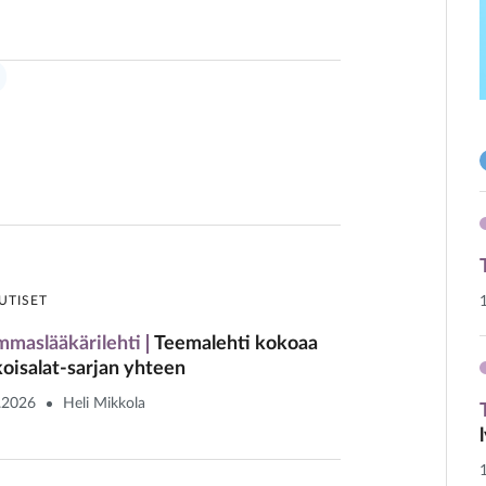
UTISET
maslääkärilehti
Teemalehti kokoaa
koisalat-sarjan yhteen
.2026
Heli Mikkola