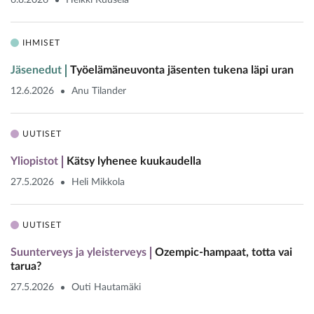
6.8.2026
Heikki Kuusela
IHMISET
Jäsenedut
Työelämäneuvonta jäsenten tukena läpi uran
12.6.2026
Anu Tilander
UUTISET
Yliopistot
Kätsy lyhenee kuukaudella
27.5.2026
Heli Mikkola
UUTISET
Suunterveys ja yleisterveys
Ozempic-hampaat, totta vai
tarua?
27.5.2026
Outi Hautamäki