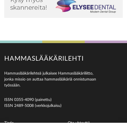
HAMMASLÄÄKÄRILEHTI
Hammaslääkärilehteä julkaisee Hammaslääkäriliitto,
jonka missio on auttaa hammaslääkäriä onnistumaan
työssään.
ISSN 0355-4090 (painettu)
ISSN 2489-5008 (verkkojulkaisu)
Tiede
Ota yhteyttä