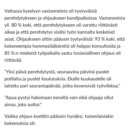
Valtaosa kyselyyn vastanneista oli tyytyväisiä
perehdytykseen ja ohjaukseen kandipaikoissa. Vastanneista
yli 80 % koki, että perehdytykseen oli varattu riittävästi
aikaa ja että perehdytys sisälsi työn kannalta keskeiset
asiat. Ohjaukseen oltiin pääosin tyytyväisiä: 93 % koki, että
kokeneempia hammaslääkäreitä oli helppo konsultoida ja
85 %:n mielestä työpaikalla saatu tosiasiallinen ohjaus oli
riittävää.
”Yksi päivä perehdytystä, seuraavina päivinä puolet
potilaita ja puolet koulutuksia. Ekalle kuukaudelle oli
laitettu pari seurantapäivää, jotka kevensivät työviikkoa.”
”Apua pystyi hakemaan keneltä vain eikä ohjaaja ollut
ainoa, joka auttoi.”
Vaikka ohjaus koettiin pääosin hyväksi, toisenlaisiakin
kokemuksia oli: