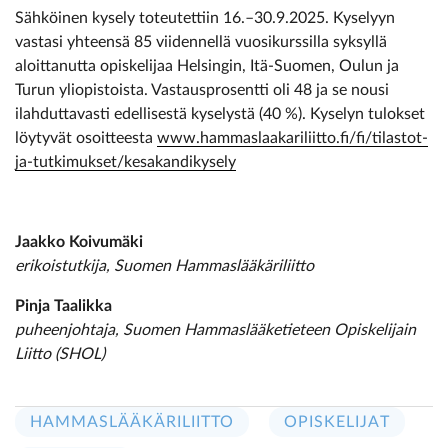
Sähköinen kysely toteutettiin 16.–30.9.2025. Kyselyyn
vastasi yhteensä 85 viidennellä vuosikurssilla syksyllä
aloittanutta opiskelijaa Helsingin, Itä-Suomen, Oulun ja
Turun yliopistoista. Vastausprosentti oli 48 ja se nousi
ilahduttavasti edellisestä kyselystä (40 %). Kyselyn tulokset
löytyvät osoitteesta
www.hammaslaakariliitto.fi/fi/tilastot-
ja-tutkimukset/kesakandikysely
Jaakko Koivumäki
erikoistutkija, Suomen Hammaslääkäriliitto
Pinja Taalikka
puheenjohtaja, Suomen Hammaslääke­tieteen Opiskelijain
Liitto (SHOL)
HAMMASLÄÄKÄRILIITTO
OPISKELIJAT