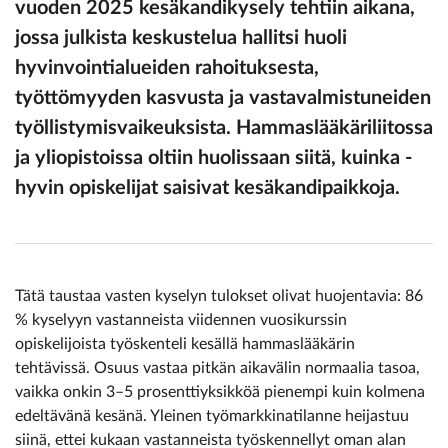
vuoden 2025 kesäkandikysely tehtiin aikana,
jossa julkista keskustelua hallitsi huoli
hyvinvointialueiden rahoituksesta,
työttömyyden kasvusta ja vastavalmistuneiden
työllistymisvaikeuksista. Hammaslääkäriliitossa
ja yliopistoissa oltiin huolissaan siitä, kuinka ­
hyvin opiskelijat saisivat kesäkandipaikkoja.
Tätä taustaa vasten kyselyn tulokset olivat huojentavia: 86
% kyselyyn vastanneista viidennen vuosikurssin
opiskelijoista työskenteli kesällä hammaslääkärin
tehtävissä. Osuus vastaa pitkän aikavälin normaalia tasoa,
vaikka onkin 3–5 prosenttiyksikköä pienempi kuin kolmena
edeltävänä kesänä. Yleinen työmarkkinatilanne heijastuu
siinä, ettei kukaan vastanneista työskennellyt oman alan