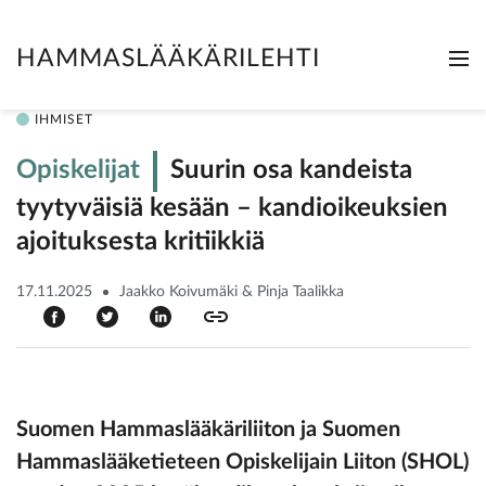
HAMMASLÄÄKÄRILEHTI
Me
Clo
IHMISET
Opiskelijat
Suurin osa kandeista
tyytyväisiä kesään – kandioikeuksien
ajoituksesta kritiikkiä
17.11.2025
Jaakko Koivumäki & Pinja Taalikka
Suomen Hammaslääkäriliiton ja Suomen
Hammaslääketieteen Opiskelijain Liiton (SHOL)