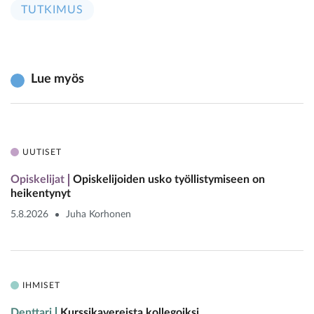
TUTKIMUS
Lue myös
UUTISET
Opiskelijat
Opiskelijoiden usko työllistymiseen on
heikentynyt
5.8.2026
Juha Korhonen
IHMISET
Denttari
Kurssikavereista kollegoiksi