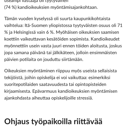
useampi vastaaja oli tyytyväinen ­
(74 %) kandioikeuksien myöntämisajankohtaan.
Tämän vuoden kyselyssä oli suurta kaupunkikohtaista
vaihtelua: Itä-Suomen yliopistossa tyytyväisten osuus oli 71
% ja Helsingissä vain 6 %. Myöhäisen oikeuksien saamisen
koettiin vaikeuttavan kesätöiden sopimista. Kandioikeudet
myönnettiin usein vasta juuri ennen töiden aloitusta, joskus
jopa samana päivänä tai jälkikäteen, jolloin ensimmäisten
päivien potilaita on jouduttu siirtämään.
Oikeuksien myöntäminen riippuu myös useista sellaisista
tekijöistä, joihin opiskelija ei voi vaikuttaa: esimerkiksi
suoritepotilaiden saatavuudesta tai opintopisteiden
kirjaamisesta. Epävarmuus kandioikeuksien myöntämisen
ajankohdasta aiheuttaa opiskelijoille stressiä.
Ohjaus työpaikoilla riittävää