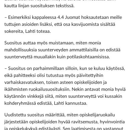
kautta linjan suosituksen tekstissä.
– Esimerkiksi kappaleessa 4.4 Juomat hoksautetaan meille
tuttujen asioiden lisäksi, että osa kasvijuomista sisältää
sokereita, Lahti toteaa.
Suositus auttaa myös muistamaan, miten monia
mahdollisuuksia suunterveyden ammattilaisilla on edistää
suunterveyttä muuallakin kuin potilaskohtaamisissa.
– Suositus on parhaimmillaan silloin, kun se kuluu käytössä,
eikä pahitteeksi olisi tutustua myös päivitettyihin
varhaiskasvatuksen, toisen asteen opiskelijoiden ja
ikäihmisten ruokailusuosituksiin. Nekin antavat monia hyviä
käytännön vinkkejä siitä, miten suunterveyttä voi kussakin
kohderyhmässä edistää, Lahti kannustaa.
Uudistettu suositus määrittää, miten opiskelijaruokailu
järjestetään opiskelijoiden hyvää ravitsemusta, hyvinvointia
ja opiskelukykyä edistävästi. Sen laatimisesta on vastannut