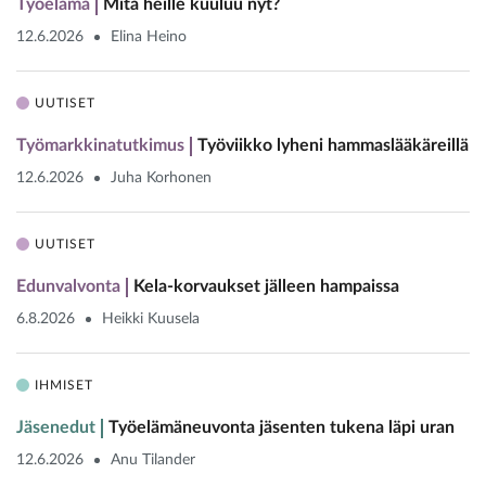
Työelämä
Mitä heille kuuluu nyt?
12.6.2026
Elina Heino
UUTISET
Työmarkkinatutkimus
Työviikko lyheni hammaslääkäreillä
12.6.2026
Juha Korhonen
UUTISET
Edunvalvonta
Kela-korvaukset jälleen hampaissa
6.8.2026
Heikki Kuusela
IHMISET
Jäsenedut
Työelämäneuvonta jäsenten tukena läpi uran
12.6.2026
Anu Tilander