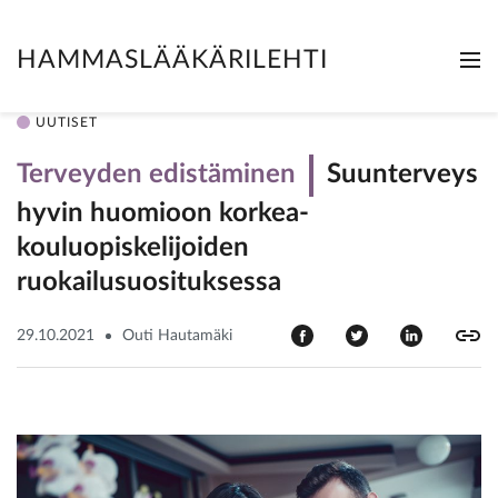
HAMMASLÄÄKÄRILEHTI
Me
Clo
UUTISET
Terveyden edistäminen
Suunterveys
hyvin huomioon korkea­
kouluopiskelijoiden
ruokailusuosituksessa
29.10.2021
Outi Hautamäki