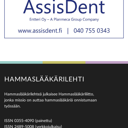
HAMMASLÄÄKÄRILEHTI
Hammaslääkärilehteä julkaisee Hammaslääkäriliitto,
jonka missio on auttaa hammaslääkäriä onnistumaan
työssään.
ISSN 0355-4090 (painettu)
ISSN 2489-5008 (verkkojulkaisu)