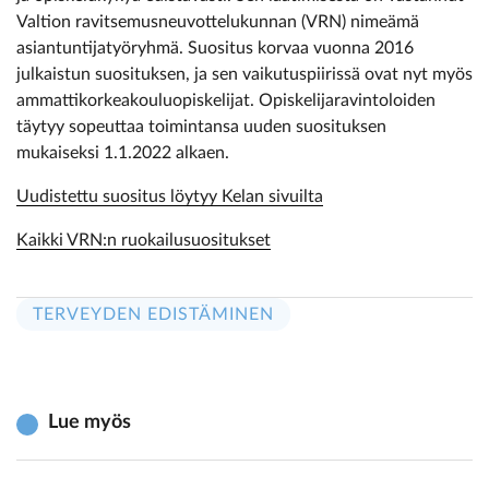
Valtion ravitsemusneuvottelukunnan (VRN) nimeämä
asiantuntijatyöryhmä. Suositus korvaa vuonna 2016
julkaistun suosituksen, ja sen vaikutuspiirissä ovat nyt myös
ammattikorkeakouluopiskelijat. Opiskelijaravintoloiden
täytyy sopeuttaa toimintansa uuden suosituksen
mukaiseksi 1.1.2022 alkaen.
Uudistettu suositus löytyy Kelan sivuilta
Kaikki VRN:n ruokailusuositukset
TERVEYDEN EDISTÄMINEN
Lue myös