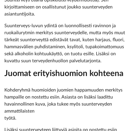
Suunterveys osana opiskeluterveydenhuoltoa). Sen
kirjoittamiseen on osallistunut joukko suunterveyden
asiantuntijoita.
Suunterveys-luvun ydintä on luonnollisesti ravinnon ja
ruokailurytmin merkitys suunterveydelle, mutta myös muut
tärkeät suunterveyttä edistävät tavat, kuten harjaus, fluori,
hammasvälien puhdistaminen, ksylitoli, tupakoimattomuus
sekä alkoholin kohtuukäyttö, on tuotu esille. Lisäksi on
kuvattu suun terveydenhuollon palvelutarjonta.
Juomat erityishuomion kohteena
Kohderyhmä huomioiden juomien happamuuden merkitys
hampaille on nostettu esiin. Asiasta on lisäksi laadittu
havainnollinen kuva, joka tukee myös suunterveyden
ammattilaisten
työtä.
Lisäksi suunterveyteen liittyviä asioita on nostettu esiin