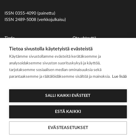
ISSN 0355-4090 (painettu)
ISSN 2489-5008 (verkkojulkaisu)
Tiede
Ota yhteyttä
Uutiset
Suomen Hammaslääkäriliitto
Tietoa sivustolla käytetyistä evästeistä
Käytämme sivustollamme evästeitä kerätäksemme ja
Ihmiset
analysoidaksemme sivuston suorituskykyä ja käyttöä,
På svenska
tarjotaksemme sosiaalisen median ominaisuuksia sekä
Kirjoitusohjeet
parantaaksemme ja räätälöidäksemme sisältöä ja mainoksia.
Lue lisää
Mediakortti
Media kit
SALLI KAIKKI EVÄSTEET
ESTÄ KAIKKI
2026 Suomen
Tietosuojasel
Cookie
EVÄSTEASETUKSET
Hammaslääkärilehti
oste
asetukset