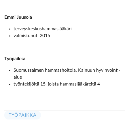
Emmi Juusola
terveyskeskushammaslääkäri
valmistunut: 2015
Työpaikka
Suomussalmen hammas­hoitola, Kainuun hyvinvointi­
alue
työntekijöitä 15, joista ­hammaslääkäreitä 4
TYÖPAIKKA