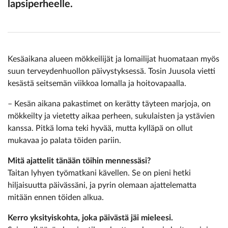
lapsiperheelle.
Kesäaikana alueen mökkeilijät ja lomailijat huomataan myös
suun terveydenhuollon päivystyksessä. Tosin Juusola vietti
kesästä seitsemän viikkoa lomalla ja hoitovapaalla.
– Kesän aikana pakastimet on kerätty täyteen marjoja, on
mökkeilty ja vietetty aikaa perheen, sukulaisten ja ystävien
kanssa. Pitkä loma teki hyvää, mutta kylläpä on ollut
mukavaa jo palata töiden pariin.
Mitä ajattelit tänään töihin mennessäsi?
Taitan lyhyen työmatkani kävellen. Se on pieni hetki
hiljaisuutta päivässäni, ja pyrin olemaan ajattelematta
mitään ennen töiden alkua.
Kerro yksityiskohta, joka päivästä jäi mieleesi.