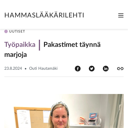
HAMMASLÄÄKÄRILEHTI
Me
Clo
UUTISET
Työpaikka
Pakastimet täynnä
marjoja
23.8.2024
Outi Hautamäki