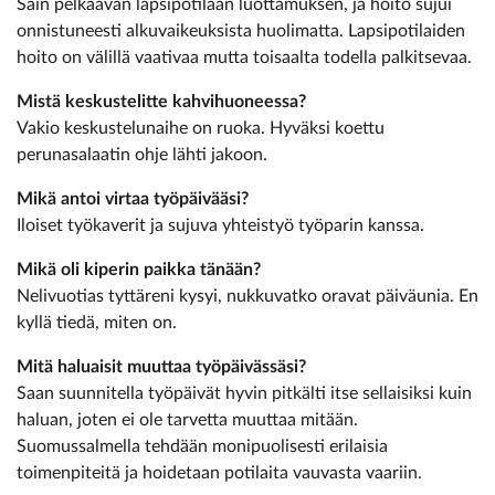
Sain pelkäävän lapsipotilaan luottamuksen, ja hoito sujui
onnistuneesti alkuvaikeuksista huolimatta. Lapsipotilaiden
hoito on välillä vaativaa mutta toisaalta todella palkitsevaa.
Mistä keskustelitte ­kahvihuoneessa?
Vakio keskustelunaihe on ruoka. Hyväksi koettu
perunasalaatin ohje lähti jakoon.
Mikä antoi virtaa työpäivääsi?
Iloiset työkaverit ja sujuva yhteistyö työparin kanssa.
Mikä oli kiperin paikka tänään?
Nelivuotias tyttäreni kysyi, nukkuvatko oravat päiväunia. En
kyllä tiedä, miten on.
Mitä haluaisit muuttaa työpäivässäsi?
Saan suunnitella työpäivät hyvin pitkälti itse sellaisiksi kuin
haluan, joten ei ole tarvetta muuttaa mitään.
Suomussalmella tehdään monipuolisesti erilaisia
toimenpiteitä ja hoidetaan potilaita vauvasta vaariin.