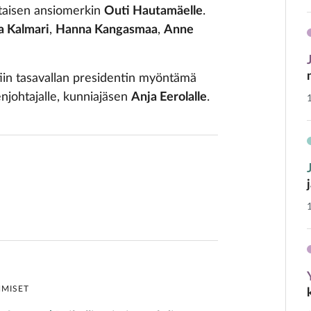
ltaisen ansiomerkin
Outi Hautamäelle
.
a Kalmari
,
Hanna Kangasmaa
,
Anne
ttiin tasavallan presidentin myöntämä
enjohtajalle, kunniajäsen
Anja Eerolalle
.
HMISET