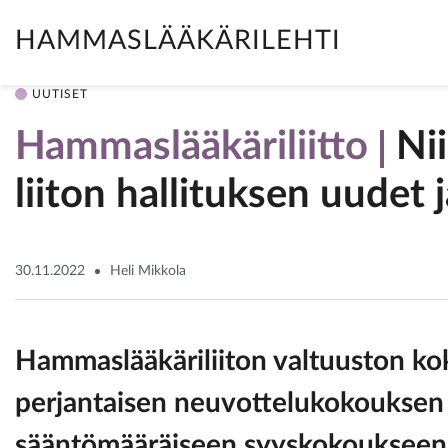
HAMMASLÄÄKÄRILEHTI
UUTISET
Hammaslääkäriliitto
Nii
liiton hallituksen uudet 
30.11.2022
Heli Mikkola
Hammaslääkäriliiton valtuuston ko
perjantaisen neuvottelukokouksen 
sääntömääräiseen syyskokoukseen. V