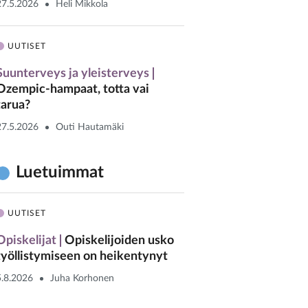
27.5.2026
Heli Mikkola
UUTISET
Suunterveys ja yleisterveys
Ozempic-hampaat, totta vai
tarua?
27.5.2026
Outi Hautamäki
Luetuimmat
UUTISET
Opiskelijat
Opiskelijoiden usko
työllistymiseen on heikentynyt
5.8.2026
Juha Korhonen