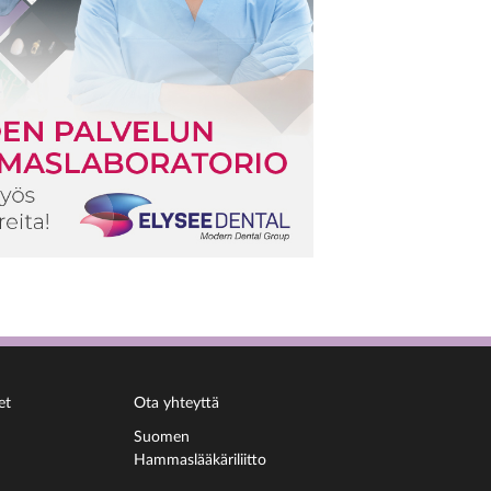
et
Ota yhteyttä
Suomen
Hammaslääkäriliitto