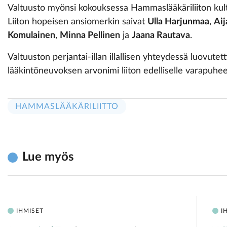
Valtuusto myönsi kokouksessa Hammaslääkäriliiton ku
Liiton hopeisen ansiomerkin saivat
Ulla Harjunmaa
,
Aij
Komulainen
,
Minna Pellinen
ja
Jaana Rautava
.
Valtuuston perjantai-illan illallisen yhteydessä luovute
lääkintöneuvoksen arvonimi liiton edelliselle varapuhe
HAMMASLÄÄKÄRILIITTO
Lue myös
IHMISET
I