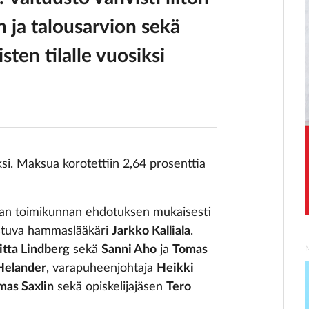
ja talousarvion sekä
sten tilalle vuosiksi
si. Maksua korotettiin 2,64 prosenttia
elevan toimikunnan ehdotuksen mukaisesti
istuva hammaslääkäri
Jarkko Kalliala
.
itta Lindberg
sekä
Sanni Aho
ja
Tomas
Helander
, varapuheenjohtaja
Heikki
mas Saxlin
sekä opiskelijajäsen
Tero