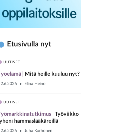
Etusivulla nyt
UUTISET
Työelämä
Mitä heille kuuluu nyt?
12.6.2026
Elina Heino
UUTISET
Työmarkkinatutkimus
Työviikko
lyheni hammaslääkäreillä
12.6.2026
Juha Korhonen