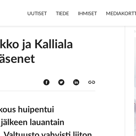
UUTISET
TIEDE
IHMISET
MEDIAKORTT
kko ja Kalliala
jäsenet
kous huipentui
jälkeen lauantain
altuusto vahvisti liiton