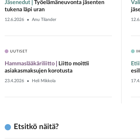
Jäsenedut
Työelämäneuvonta jäsenten
Val
tukena läpi uran
jäs
12.6.2026
Anu Tilander
12.6
UUTISET
I
Hammaslääkäriliitto
Liitto moittii
Eti
asiakasmaksujen korotusta
esi
23.4.2026
Heli Mikkola
17.4
Etsitkö näitä?