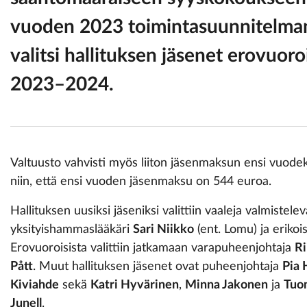
vuoden 2023 toimintasuunnitelman 
valitsi hallituksen jäsenet erovuoroi
2023–2024.
Valtuusto vahvisti myös liiton jäsenmaksun ensi vuodek
niin, että ensi vuoden jäsenmaksu on 544 euroa.
Hallituksen uusiksi jäseniksi valittiin vaaleja valmist
yksityishammaslääkäri
Sari Niikko
(ent. Lomu) ja eriko
Erovuoroisista valittiin jatkamaan varapuheenjohtaja
Ri
Pått
. Muut hallituksen jäsenet ovat puheenjohtaja
Pia 
Kiviahde
sekä
Katri Hyvärinen
,
Minna Jakonen
ja
Tuo
Junell
.