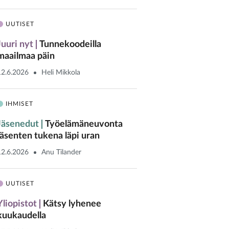
UUTISET
Juuri nyt
Tunnekoodeilla
maailmaa päin
12.6.2026
Heli Mikkola
IHMISET
Jäsenedut
Työelämäneuvonta
jäsenten tukena läpi uran
12.6.2026
Anu Tilander
UUTISET
Yliopistot
Kätsy lyhenee
kuukaudella