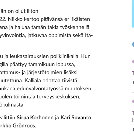
n on ollut liiton
. Niikko kertoo pitävänsä eri ikäisten
tena ja haluaa tämän takia työskennellä
yvinvointia, jatkuvaa oppimista sekä Itä-
 ja leukasairauksien poliklinikalla. Kun
illa päättyy tammikuun lopussa,
ttamus- ja järjestötoimien lisäksi
tettuna. Kalliala odottaa tiivistä
la mukana edunvalvontatyössä muutoksen
puolen toimintaa terveyskeskuksen,
kökulmasta.
alittiin
Sirpa Korhonen
ja
Kari Suvanto
.
irkko Grönroos
.