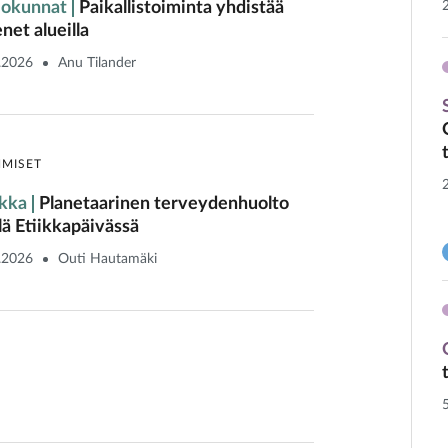
iokunnat
Paikallistoiminta yhdistää
enet alueilla
.2026
Anu Tilander
HMISET
ikka
Planetaarinen terveydenhuolto
llä Etiikkapäivässä
.2026
Outi Hautamäki