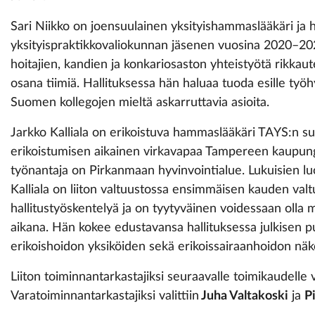
Sari Niikko on joensuulainen yksityishammaslääkäri ja hä
yksityispraktikkovaliokunnan jäsenen vuosina 2020–2022
hoitajien, kandien ja konkariosaston yhteistyötä rikkau
osana tiimiä. Hallituksessa hän haluaa tuoda esille työh
Suomen kollegojen mieltä askarruttavia asioita.
Jarkko Kalliala on erikoistuva hammaslääkäri TAYS:n suu
erikoistumisen aikainen virkavapaa Tampereen kaupung
työnantaja on Pirkanmaan hyvinvointialue. Lukuisien luo
Kalliala on liiton valtuustossa ensimmäisen kauden valtuu
hallitustyöskentelyä ja on tyytyväinen voidessaan ol
aikana. Hän kokee edustavansa hallituksessa julkisen 
erikoishoidon yksiköiden sekä erikoissairaanhoidon nä
Liiton toiminnantarkastajiksi seuraavalle toimikaudelle v
Varatoiminnantarkastajiksi valittiin
Juha Valtakoski
ja
P