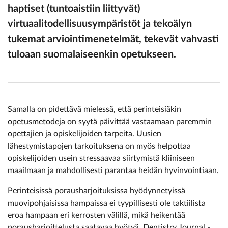
haptiset (tuntoaistiin liittyvät)
virtuaalitodellisuusympäristöt ja tekoälyn
tukemat arviointimenetelmät, tekevät vahvasti
tuloaan suomalaiseenkin opetukseen.
Samalla on pidettävä mielessä, että perinteisiäkin
opetusmetodeja on syytä päivittää vastaamaan paremmin
opettajien ja opiskelijoiden tarpeita. Uusien
lähestymistapojen tarkoituksena on myös helpottaa
opiskelijoiden usein stressaavaa siirtymistä kliiniseen
maailmaan ja mahdollisesti parantaa heidän hyvinvointiaan.
Perinteisissä porausharjoituksissa hyödynnetyissä
muovipohjaisissa hampaissa ei tyypillisesti ole taktiilista
eroa hampaan eri kerrosten välillä, mikä heikentää
porausharjoittelusta saatavaa hyötyä. Dentistry Journal -