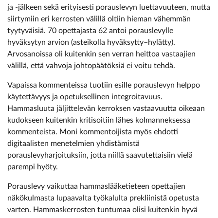
ja -jälkeen sekä erityisesti porauslevyn luettavuuteen, mutta
siirtymiin eri kerrosten välillä oltiin hieman vähemmän
tyytyväisiä. 70 opettajasta 62 antoi porauslevylle
hyväksytyn arvion (asteikolla hyväksytty–hylätty).
Arvosanoissa oli kuitenkin sen verran heittoa vastaajien
välillä, että vahvoja johtopäätöksiä ei voitu tehdä.
Vapaissa kommenteissa tuotiin esille porauslevyn helppo
käytettävyys ja opetuksellinen integroitavuus.
Hammasluuta jäljittelevän kerroksen vastaavuutta oikeaan
kudokseen kuitenkin kritisoitiin lähes kolmanneksessa
kommenteista. Moni kommentoijista myös ehdotti
digitaalisten menetelmien­ yhdistämistä
porauslevyharjoituksiin, jotta niillä saavutettaisiin vielä
parempi hyöty.
Porauslevy vaikuttaa hammaslääketieteen opettajien
näkökulmasta lupaavalta työkalulta prekliinistä opetusta
varten. Hammaskerrosten tuntumaa olisi kuitenkin hyvä