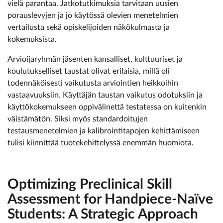
vielä parantaa. Jatkotutkimuksia tarvitaan uusien
porauslevyjen ja jo käytössä olevien menetelmien
vertailusta sekä opiskelijoiden näkökulmasta ja
kokemuksista.
Arvioijaryhmän jäsenten kansalliset, kulttuuriset ja
koulutukselliset taustat olivat erilaisia, millä oli
todennäköisesti vaikutusta arviointien heikkoihin
vastaavuuksiin. Käyttäjän taustan vaikutus odotuksiin ja
käyttökokemukseen oppivälinettä testatessa on kuitenkin
väistämätön. Siksi myös standardoitujen
testausmenetelmien ja kalibrointitapojen kehittämiseen
tulisi kiinnittää tuotekehittelyssä enemmän huomiota.
Optimizing Preclinical Skill
Assessment for Handpiece-Naïve
Students: A Strategic Approach