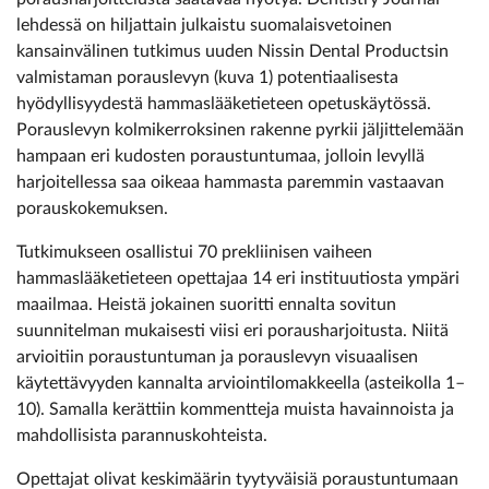
lehdessä­ on hiljattain julkaistu suomalaisvetoinen
kansainvälinen tutkimus uuden Nissin Dental Productsin
valmistaman porauslevyn (kuva 1) potentiaalisesta
hyödyllisyydestä hammaslääketieteen opetuskäytössä.
Porauslevyn kolmikerroksinen rakenne pyrkii jäljittelemään
hampaan eri kudosten poraustuntumaa, jolloin levyllä
harjoitellessa saa oikeaa hammasta paremmin vastaavan
porauskokemuksen.
Tutkimukseen osallistui 70 pre­kliinisen vaiheen
hammaslääketieteen opettajaa 14 eri instituutiosta ympäri
maailmaa. Heistä jokainen suoritti ennalta sovitun
suunnitelman mukaisesti viisi eri porausharjoitusta. Niitä
arvioi­tiin poraus­tuntuman ja porauslevyn visuaalisen
käytettävyyden kannalta arviointi­lomakkeella (asteikolla 1–
10). Samalla kerättiin kommentteja muista havainnoista ja
mahdollisista parannuskohteista.
Opettajat olivat keskimäärin tyytyväisiä poraustuntumaan