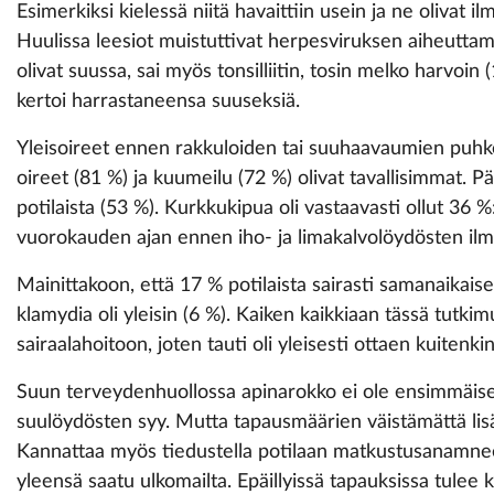
Esimerkiksi kielessä niitä havaittiin usein ja ne olivat i
Huulissa leesiot muistuttivat herpesviruksen aiheuttamia
olivat suussa, sai myös tonsilliitin, tosin melko harvoin (
kertoi harrastaneensa suuseksiä.
Yleisoireet ennen rakkuloiden tai suuhaavaumien puhkea
oireet (81 %) ja kuumeilu (72 %) olivat tavallisimmat. P
potilaista (53 %). Kurkkukipua oli vastaavasti ollut 36 %:ll
vuorokauden ajan ennen iho- ja limakalvolöydösten il
Mainittakoon, että 17 % potilaista sairasti samanaikaise
klamydia oli yleisin (6 %). Kaiken kaikkiaan tässä tutki
sairaalahoitoon, joten tauti oli yleisesti ottaen kuitenkin
Suun terveydenhuollossa apinarokko ei ole ensimmäise
suulöydösten syy. Mutta tapausmäärien väistämättä lis
Kannattaa myös tiedustella potilaan matkustusanamneesi,
yleensä saatu ulkomailta. Epäillyissä tapauksissa tule