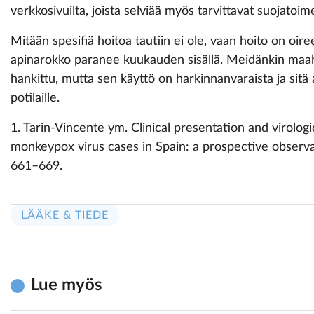
verkkosivuilta, joista selviää myös tarvittavat suojatoim
Mitään spesifiä hoitoa tautiin ei ole, vaan hoito on oir
apinarokko paranee kuukauden sisällä. Meidänkin maa
hankittu, mutta sen käyttö on harkinnanvaraista ja sitä
potilaille.
1. Tarin-Vincente ym. Clinical presentation and virol
monkeypox virus cases in Spain: a prospective observa
661–669.
LÄÄKE & TIEDE
Lue myös