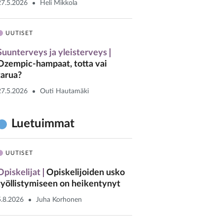
27.5.2026
Heli Mikkola
UUTISET
Suunterveys ja yleisterveys
Ozempic-hampaat, totta vai
tarua?
27.5.2026
Outi Hautamäki
Luetuimmat
UUTISET
Opiskelijat
Opiskelijoiden usko
työllistymiseen on heikentynyt
5.8.2026
Juha Korhonen