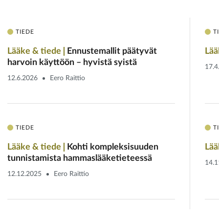
TIEDE
T
Lääke & tiede
Ennustemallit päätyvät
Lää
harvoin käyttöön – hyvistä syistä
17.4
12.6.2026
Eero Raittio
TIEDE
T
Lääke & tiede
Kohti kompleksisuuden
Lää
tunnistamista hammaslääketieteessä
14.1
12.12.2025
Eero Raittio