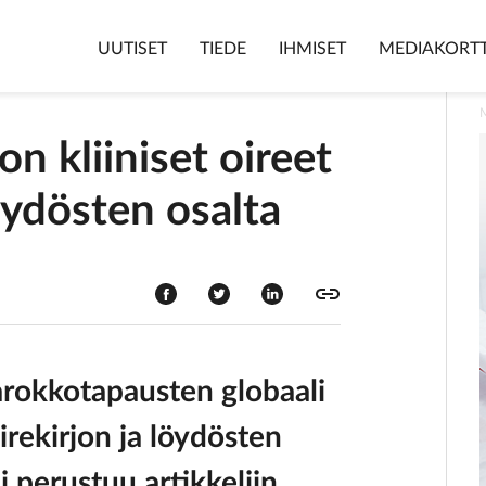
UUTISET
TIEDE
IHMISET
MEDIAKORTT
n kliiniset oireet
ydösten osalta
rokkotapausten globaali
irekirjon ja löydösten
 perustuu artikkeliin,