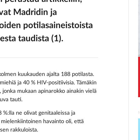
ivat Madridin ja
oiden potilasaineistoista
sta taudista (1).
i kolmen kuukauden ajalta 188 potilasta.
miehiä ja 40 % HIV-positiivisia. Tämäkin
tä, jonka mukaan apinarokko ainakin vielä
uva tauti.
8 %:lla ne olivat genitaaleissa ja
mielenkiintoinen havainto oli, että
sen rakkuloista.