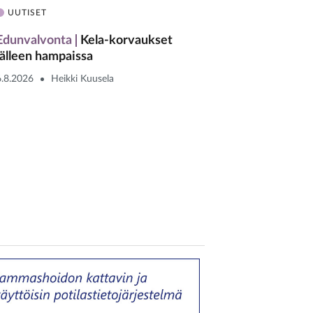
UUTISET
Edunvalvonta
Kela-korvaukset
jälleen hampaissa
6.8.2026
Heikki Kuusela