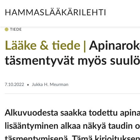
HAMMASLÄÄKÄRILEHTI
TIEDE
Lääke & tiede
Apinaroko
täsmentyvät myös suulö
7.10.2022
Jukka H. Meurman
Alkuvuodesta saakka todettu apina
lisääntyminen alkaa näkyä taudin o
täsmentymisenä. Tämä kirjoitukseni