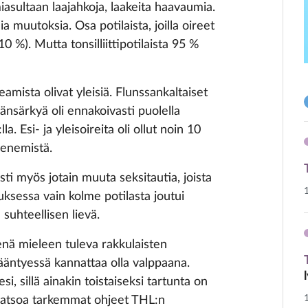
lmiasultaan laajahkoja, laakeita haavaumia.
 muutoksia. Osa potilaista, joilla oireet
10 %). Mutta tonsilliittipotilaista 95 %
mista olivat yleisiä. Flunssankaltaiset
äänsärkyä oli ennakoivasti puolella
a. Esi- ja yleisoireita oli ollut noin 10
menemistä.
sti myös jotain muuta seksitautia, joista
muksessa vain kolme potilasta joutui
 suhteellisen lievä.
nä mieleen tuleva rakkulaisten
ääntyessä kannattaa olla valppaana.
 sillä ainakin toistaiseksi tartunta on
e katsoa tarkemmat ohjeet THL:n