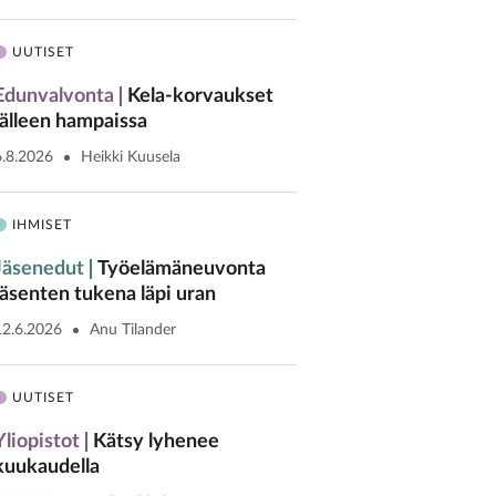
UUTISET
Edunvalvonta
Kela-korvaukset
jälleen hampaissa
6.8.2026
Heikki Kuusela
IHMISET
Jäsenedut
Työelämäneuvonta
jäsenten tukena läpi uran
12.6.2026
Anu Tilander
UUTISET
Yliopistot
Kätsy lyhenee
kuukaudella