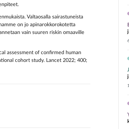
enpiteet.
eenmukaista. Valtaosalla sairastuneista
hamme on jo apinarokkorokotetta
 annetaan vain suuren riskin omaaville
ogical assessment of confirmed human
tional cohort study. Lancet 2022; 400;