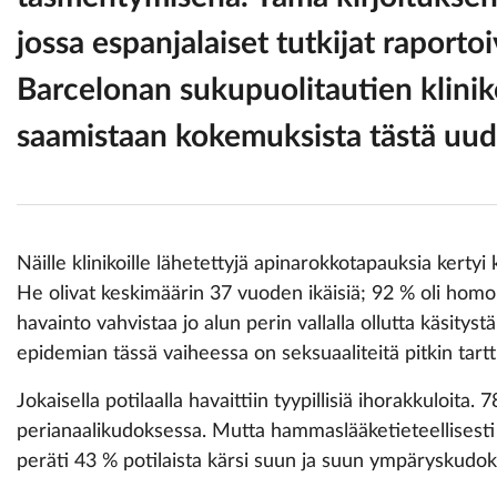
jossa espanjalaiset tutkijat raporto
Barcelonan sukupuolitautien klinik
saamistaan kokemuksista tästä uude
Näille klinikoille lähetettyjä apinarokkotapauksia kerty
He olivat keskimäärin 37 vuoden ikäisiä; 92 % oli homo
havainto vahvistaa jo alun perin vallalla ollutta käsitys
epidemian tässä vaiheessa on seksuaaliteitä pitkin tartt
Jokaisella potilaalla havaittiin tyypillisiä ihorakkuloita. 7
perianaalikudoksessa. Mutta hammaslääketieteellisesti 
peräti 43 % potilaista kärsi suun ja suun ympäryskudok