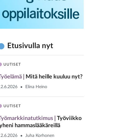
Etusivulla nyt
UUTISET
Työelämä
Mitä heille kuuluu nyt?
12.6.2026
Elina Heino
UUTISET
Työmarkkinatutkimus
Työviikko
lyheni hammaslääkäreillä
12.6.2026
Juha Korhonen