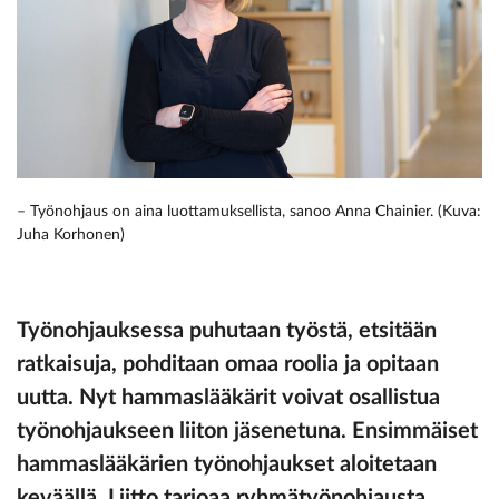
– Työnohjaus on aina luottamuksellista, sanoo Anna Chainier. (Kuva:
Juha Korhonen)
Työnohjauksessa puhutaan työstä, etsitään
ratkaisuja, pohditaan omaa roolia ja opitaan
uutta. Nyt hammaslääkärit voivat osallistua
työnohjaukseen liiton jäsenetuna. Ensimmäiset
hammaslääkärien työnohjaukset aloitetaan
keväällä. Liitto tarjoaa ryhmätyönohjausta