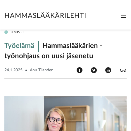
HAMMASLÄÄKÄRILEHTI
Me
Clo
IHMISET
Työelämä
Hammaslääkärien ­
työnohjaus on uusi jäsenetu
24.1.2025
Anu Tilander