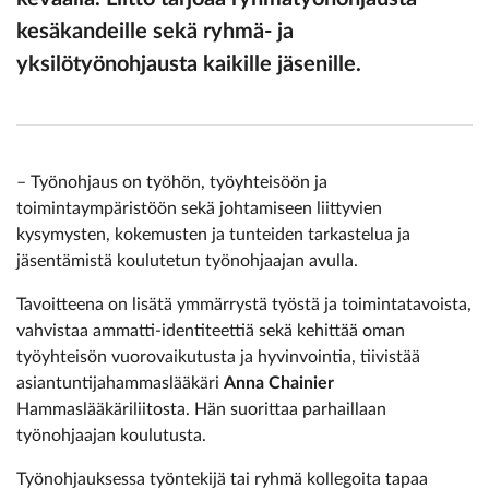
kesäkandeille sekä ryhmä- ja
yksilötyönohjausta kaikille jäsenille.
– Työnohjaus on työhön, työyhteisöön ja
toimintaympäristöön sekä johtamiseen liittyvien
kysymysten, kokemusten ja tunteiden tarkastelua ja
jäsentämistä koulutetun työnohjaajan avulla.
Tavoitteena on lisätä ymmärrystä työstä ja toimintatavoista,
vahvistaa ammatti-identiteettiä sekä kehittää oman
työyhteisön vuorovaikutusta ja hyvinvointia, tiivistää
asiantuntijahammaslääkäri
Anna Chainier
Hammaslääkäriliitosta. Hän suorittaa parhaillaan
työnohjaajan koulutusta.
Työnohjauksessa työntekijä tai ryhmä kollegoita tapaa