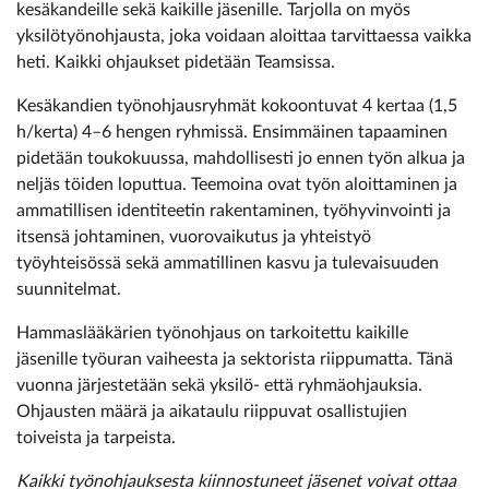
kesäkandeille sekä kaikille jäsenille. Tarjolla on myös
yksilötyönohjausta, joka voidaan aloittaa tarvittaessa vaikka
heti. Kaikki ohjaukset pidetään Teamsissa.
Kesäkandien työnohjausryhmät kokoontuvat 4 kertaa (1,5
h/kerta) 4–6 hengen ryhmissä. Ensimmäinen tapaaminen
pidetään toukokuussa, mahdollisesti jo ennen työn alkua ja
neljäs töiden loputtua. Teemoina ovat työn aloittaminen ja
ammatillisen identiteetin rakentaminen, työhyvinvointi ja
itsensä johtaminen, vuorovaikutus ja yhteistyö
työyhteisössä sekä ammatillinen kasvu ja tulevaisuuden
suunnitelmat.
Hammaslääkärien työnohjaus on tarkoitettu kaikille
jäsenille työuran vaiheesta ja sektorista riippumatta. Tänä
vuonna järjestetään sekä yksilö- että ryhmäohjauksia.
Ohjausten määrä ja aikataulu riippuvat osallistujien
toiveista ja tarpeista.
Kaikki työnohjauksesta kiinnostuneet jäsenet voivat ottaa