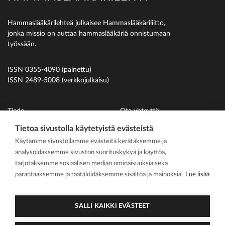
Hammaslääkärilehteä julkaisee Hammaslääkäriliitto,
jonka missio on auttaa hammaslääkäriä onnistumaan
työssään.
ISSN 0355-4090 (painettu)
ISSN 2489-5008 (verkkojulkaisu)
Tiede
Ota yhteyttä
Uutiset
Suomen Hammaslääkäriliitto
Tietoa sivustolla käytetyistä evästeistä
Käytämme sivustollamme evästeitä kerätäksemme ja
Ihmiset
analysoidaksemme sivuston suorituskykyä ja käyttöä,
På svenska
tarjotaksemme sosiaalisen median ominaisuuksia sekä
Kirjoitusohjeet
parantaaksemme ja räätälöidäksemme sisältöä ja mainoksia.
Lue lisää
Mediakortti
Media kit
SALLI KAIKKI EVÄSTEET