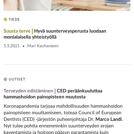
TIEDE
Suusta terve
Hyvä suunterveysperusta luodaan
monialaisella yhteistyöllä
5.3.2021
Mari Kauhaniemi
UUTISET
Terveyden edistäminen
CED peräänkuuluttaa
hammashoidon painopisteen muutosta
Koronapandemia tarjoaa mahdollisuuden hammashoidon
painopisteen muuttamiseen, toteaa Council of European
Dentists (CED) -järjestön puheenjohtaja Dr.
Marco Landi
.
Nyt tulee pohtia ennemminkin suunterveyden erojen
kaventamista ja hoitoon pääsyn parantamista kuin