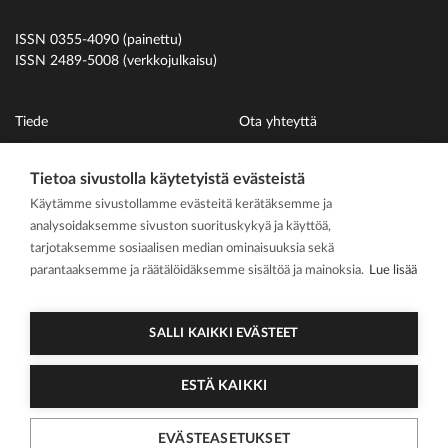
ISSN 0355-4090 (painettu)
ISSN 2489-5008 (verkkojulkaisu)
Tiede
Ota yhteyttä
Uutiset
Suomen Hammaslääkäriliitto
Tietoa sivustolla käytetyistä evästeistä
Ihmiset
Käytämme sivustollamme evästeitä kerätäksemme ja
På svenska
analysoidaksemme sivuston suorituskykyä ja käyttöä,
Kirjoitusohjeet
tarjotaksemme sosiaalisen median ominaisuuksia sekä
parantaaksemme ja räätälöidäksemme sisältöä ja mainoksia.
Lue lisää
Mediakortti
Media kit
SALLI KAIKKI EVÄSTEET
ESTÄ KAIKKI
2026 Suomen
Tietosuojasel
Cookie
Hammaslääkärilehti
oste
asetukset
EVÄSTEASETUKSET