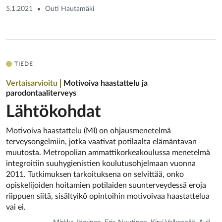
5.1.2021
Outi Hautamäki
TIEDE
Vertaisarvioitu
Motivoiva haastattelu ja
parodontaaliterveys
Lähtökohdat
Motivoiva haastattelu (MI) on ohjausmenetelmä
terveysongelmiin, jotka vaativat potilaalta elämäntavan
muutosta. Metropolian ammattikorkeakoulussa menetelmä
integroitiin suuhygienistien koulutusohjelmaan vuonna
2011. Tutkimuksen tarkoituksena on selvittää, onko
opiskelijoiden hoitamien potilaiden suunterveydessä eroja
riippuen siitä, sisältyikö opintoihin motivoivaa haastattelua
vai ei.