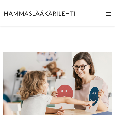
HAMMASLÄÄKÄRILEHTI
Me
Clo