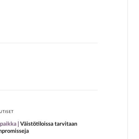
UTISET
paikka
Väistötiloissa tarvitaan
promisseja