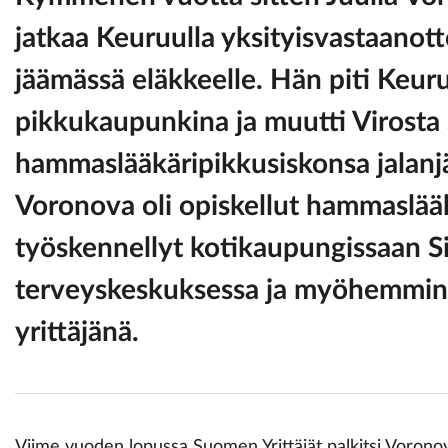
jatkaa Keuruulla yksityisvastaanott
jäämässä eläkkeelle. Hän piti Keur
pikkukaupunkina ja muutti Virost
hammaslääkäripikkusiskonsa jalanjäl
Voronova oli opiskellut hammaslääk
työskennellyt kotikaupungissaan Si
terveyskeskuksessa ja myöhemmin 
yrittäjänä.
Viime vuoden lopussa Suomen Yrittäjät palkitsi Vor