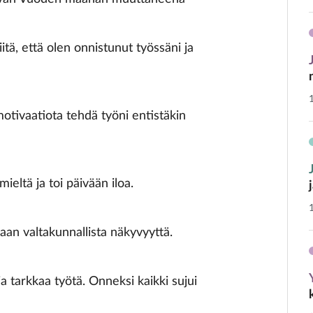
tä, että olen onnistunut työssäni ja
motivaatiota tehdä työni entistäkin
ieltä ja toi päivään iloa.
an valtakunnallista näkyvyyttä.
ja tarkkaa työtä. Onneksi kaikki sujui