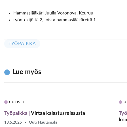
Hammaslääkäri Juulia ­Voronova, Keuruu
työntekijöitä 2, joista ­hammaslääkäreitä 1
TYÖPAIKKA
Lue myös
UUTISET
U
Työpaikka
Virtaa kalastusreissusta
Työ
kom
13.6.2025
Outi Hautamäki