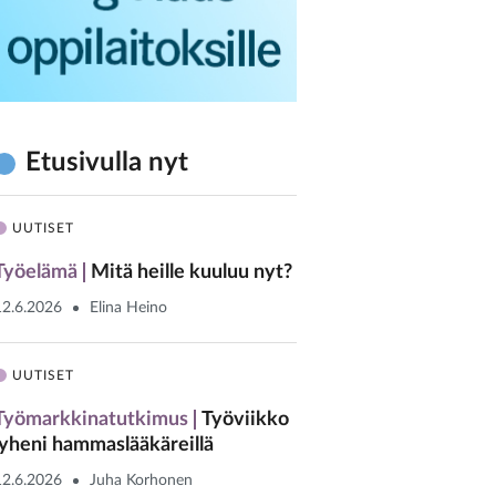
Etusivulla nyt
UUTISET
Työelämä
Mitä heille kuuluu nyt?
12.6.2026
Elina Heino
UUTISET
Työmarkkinatutkimus
Työviikko
lyheni hammaslääkäreillä
12.6.2026
Juha Korhonen