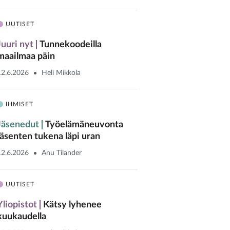
UUTISET
Juuri nyt
Tunnekoodeilla
maailmaa päin
12.6.2026
Heli Mikkola
IHMISET
Jäsenedut
Työelämäneuvonta
jäsenten tukena läpi uran
12.6.2026
Anu Tilander
UUTISET
Yliopistot
Kätsy lyhenee
kuukaudella