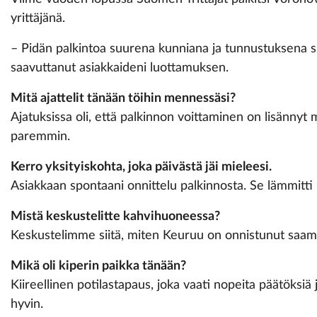
yrittäjänä.
– Pidän palkintoa suurena kunniana ja tunnustuksena sii
saavuttanut asiakkaideni luottamuksen.
Mitä ajattelit tänään töihin mennessäsi?
Ajatuksissa oli, että palkinnon voittaminen on lisännyt 
paremmin.
Kerro yksityiskohta, joka päivästä jäi mieleesi.
Asiakkaan spontaani onnittelu palkinnosta. Se lämmitti m
Mistä keskustelitte ­kahvihuoneessa?
Keskustelimme siitä, miten Keuruu on onnistunut saama
Mikä oli kiperin paikka tänään?
Kiireellinen potilastapaus, joka vaati nopeita päätöksiä 
hyvin.