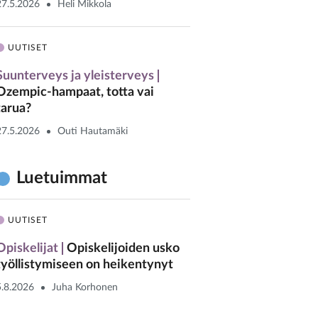
27.5.2026
Heli Mikkola
UUTISET
Suunterveys ja yleisterveys
Ozempic-hampaat, totta vai
tarua?
27.5.2026
Outi Hautamäki
Luetuimmat
UUTISET
Opiskelijat
Opiskelijoiden usko
työllistymiseen on heikentynyt
5.8.2026
Juha Korhonen