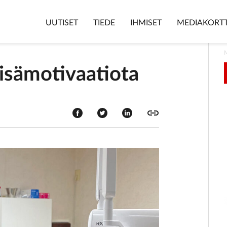
UUTISET
TIEDE
IHMISET
MEDIAKORTT
lisämotivaatiota