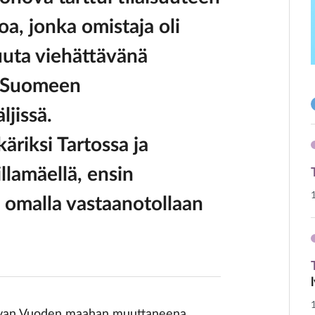
oa, jonka omistaja oli
uuta viehättävänä
a Suomeen
jissä.
äriksi Tartossa ja
llamäellä, ensin
omalla vastaanotollaan
onovan Vuoden maahan muuttaneena