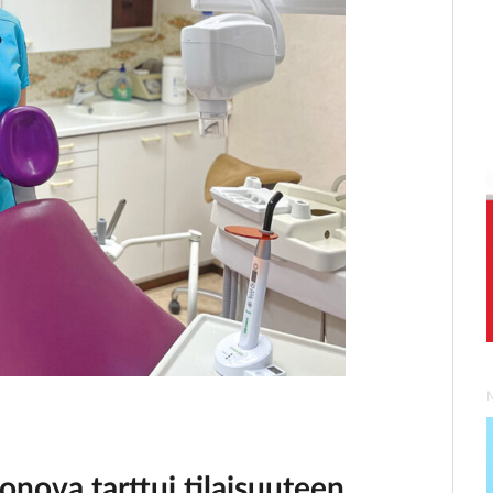
ronova
tarttui tilaisuuteen