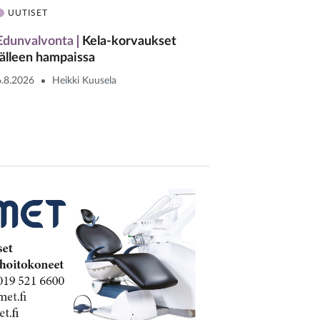
UUTISET
Edunvalvonta
Kela-korvaukset
jälleen hampaissa
6.8.2026
Heikki Kuusela