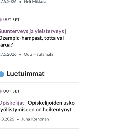
27.5.2026
Heli Mikkola
UUTISET
Suunterveys ja yleisterveys
Ozempic-hampaat, totta vai
tarua?
27.5.2026
Outi Hautamäki
Luetuimmat
UUTISET
Opiskelijat
Opiskelijoiden usko
työllistymiseen on heikentynyt
5.8.2026
Juha Korhonen