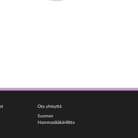
et
Ota yhteyttä
Suomen
Hammaslääkäriliitto