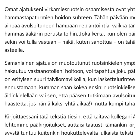
Omat ajatukseni virkamiesruotsin osaamisesta ovat yht
hammastapaturmien hoidon suhteen. Tähän päivään men
ainoaa avulsoituneen hampaan replantointia, vaikka t
hammaslääkärin perustaitoihin. Joka kerta, kun olen päi
sekin voi tulla vastaan – mikä, kuten sanottua – on täh
asteelle.
Samanlainen ajatus on muotoutunut ruotsinkielen ympäri
hakeutuu vastaanotolleni hoitoon, voi tapahtua joku p
on erityisen suuri talvilomaviikoilla, kun laskettelurintee
ennustamaan, kumman saan kokea ensin: ruotsinkielis
äidinkielellään vai sen, että pääsen tutkimaan avulsoit
haastetta, jos nämä kaksi yhtä aikaa!) mutta kumpi taha
Kirjoittaessani tätä tekstiä tiesin, että taitava kollega
lehtemme pääkirjoitukset, auttaisi taatusti tämänkin ki
syystä tuntuu kuitenkin houkuttelevalta julkaista teksti