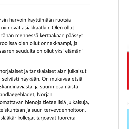
rsin harvoin käyttämään ruotsia
iin ovat asiakkaatkin. Olen ollut
e tähän mennessä kertaakaan päässyt
roolissa olen ollut onnekkaampi, ja
saaren seudulta on ollut yksi elämäni
orjalaiset ja tanskalaiset alan julkaisut
le selvästi näykään. On mukavaa etsiä
kandinaviasta, ja suurin osa näistä
 Tandlaegebladet, Norjan
attavan hienoja tieteellisiä julkaisuja,
hteiskuntaan ja suun terveydenhoitoon.
ääkärikollegat tarjoavat tuoreita,