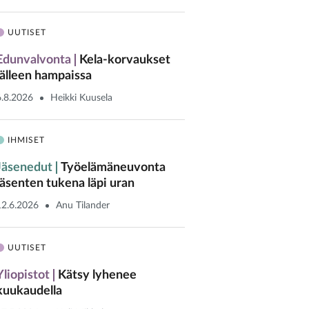
UUTISET
Edunvalvonta
Kela-korvaukset
jälleen hampaissa
6.8.2026
Heikki Kuusela
IHMISET
Jäsenedut
Työelämäneuvonta
jäsenten tukena läpi uran
12.6.2026
Anu Tilander
UUTISET
Yliopistot
Kätsy lyhenee
kuukaudella