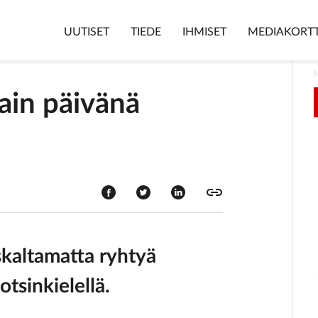
UUTISET
TIEDE
IHMISET
MEDIAKORTT
nain päivänä
skaltamatta ryhtyä
tsinkielellä.