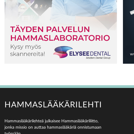
HAMMASLÄÄKÄRILEHTI
Hammaslääkärilehteä julkaisee Hammaslääkäriliitto,
jonka missio on auttaa hammaslääkäriä onnistumaan
työssään.