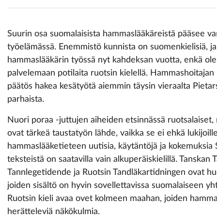
Suurin osa suomalaisista hammaslääkäreistä pääsee va
työelämässä. Enemmistö kunnista on suomenkielisiä, ja n
hammaslääkärin työssä nyt kahdeksan vuotta, enkä ol
palvelemaan potilaita ruotsin kielellä. Hammashoitajan 
päätös hakea kesätyötä aiemmin täysin vieraalta Pietar
parhaista.
Nuori poraa -juttujen aiheiden etsinnässä ruotsalaiset, n
ovat tärkeä taustatyön lähde, vaikka se ei ehkä lukijoil
hammaslääketieteen uutisia, käytäntöjä ja kokemuksia S
teksteistä on saatavilla vain alkuperäiskielillä. Tanskan
Tannlegetidende ja Ruotsin Tandläkartidningen ovat huom
joiden sisältö on hyvin sovellettavissa suomalaiseen y
Ruotsin kieli avaa ovet kolmeen maahan, joiden hammasl
herätteleviä näkökulmia.