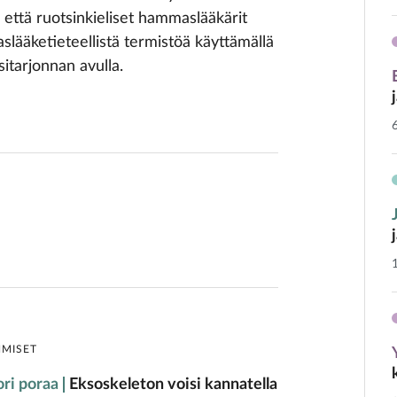
 että ruotsinkieliset hammaslääkärit
lääketieteellistä termistöä käyttämällä
sitarjonnan avulla.
HMISET
ri poraa
Eksoskeleton voisi kannatella