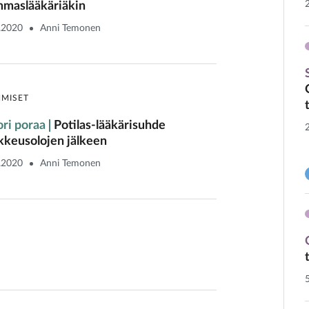
maslääkäriäkin
.2020
Anni Temonen
HMISET
ri poraa
Potilas-lääkärisuhde
kkeusolojen jälkeen
.2020
Anni Temonen