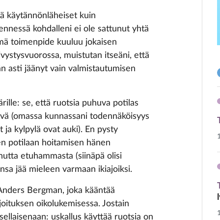
ä käytännönläheiset kuin
nessä kohdalleni ei ole sattunut yhtä
ämä toimenpide kuuluu jokaisen
vystysvuorossa, muistutan itseäni, että
än asti jäänyt vain valmistautumisen
lle: se, että ruotsia puhuva potilas
äivä (omassa kunnassani todennäköisyys
t ja kylpylä ovat auki). En pysty
en potilaan hoitamisen hänen
unutta etuhammasta (siinäpä olisi
nsa jää mieleen varmaan ikiajoiksi.
ni Anders Bergman, joka kääntää
rjoituksen oikolukemisessa. Jostain
 sellaisenaan: uskallus käyttää ruotsia on