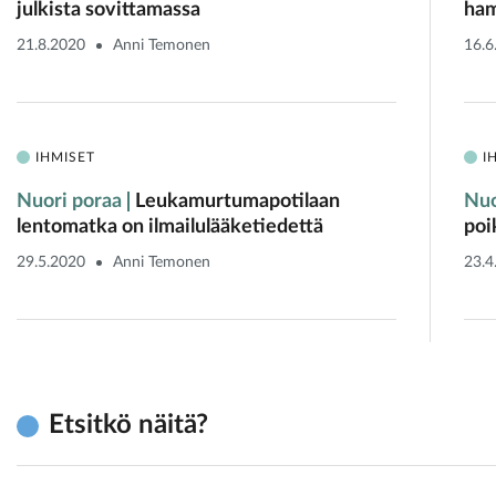
julkista sovittamassa
ham
21.8.2020
Anni Temonen
16.6
IHMISET
I
Nuori poraa
Leukamurtumapotilaan
Nuo
lentomatka on ilmailulääketiedettä
poi
29.5.2020
Anni Temonen
23.4
Etsitkö näitä?