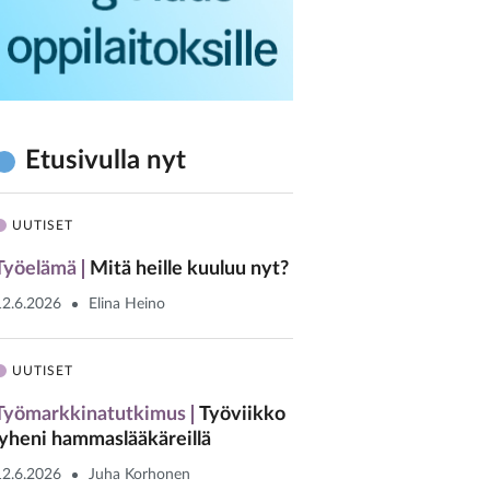
Etusivulla nyt
UUTISET
Työelämä
Mitä heille kuuluu nyt?
12.6.2026
Elina Heino
UUTISET
Työmarkkinatutkimus
Työviikko
lyheni hammaslääkäreillä
12.6.2026
Juha Korhonen