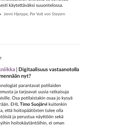
esti käytettäväksi suuontelossa.
Jenni Hjerppe, Per Vult von Steyern
T
kniikka
Digitaalisuus vastaanotolla
 mennään nyt?
nologiat parantavat potilaiden
musta ja tarjoavat uusia ratkaisuja
isille. Osa potilaistakin osaa jo kysyä
erään. EHL
Timo Suojärvi
kuitenkin
a, että hoitopäätösten tulee olla
htöisiä ja perustua näyttöön sekä
yihin hoitokäytäntöihin, ei oman