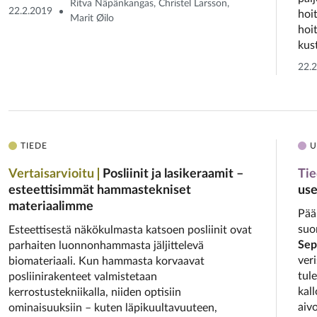
Ritva Näpänkangas, Christel Larsson,
22.2.2019
hoi
Marit Øilo
hoi
kus
22.
TIEDE
U
Vertaisarvioitu
Posliinit ja lasikeraamit –
Ti
esteettisimmät hammastekniset
use
materiaalimme
Pään
suo
Esteettisestä näkökulmasta katsoen posliinit ovat
Sep
parhaiten luonnonhammasta jäljittelevä
ver
biomateriaali. Kun hammasta korvaavat
tul
posliinirakenteet valmistetaan
kal
kerrostustekniikalla, niiden optisiin
aiv
ominaisuuksiin – kuten läpikuultavuuteen,