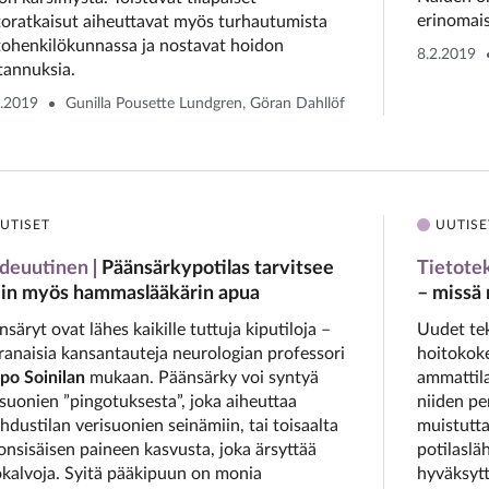
erinomais
toratkaisut aiheuttavat myös turhautumista
tohenkilökunnassa ja nostavat hoidon
8.2.2019
tannuksia.
2.2019
Gunilla Pousette Lundgren, Göran Dahllöf
UTISET
UUTISE
edeuutinen
Päänsärkypotilas tarvitsee
Tietote
in myös hammaslääkärin apua
– missä
säryt ovat lähes kaikille tuttuja kiputiloja –
Uudet tek
ranaisia kansantauteja neurologian professori
hoitokoke
po Soinilan
mukaan. Päänsärky voi syntyä
ammattila
isuonien ”pingotuksesta”, joka aiheuttaa
niiden p
ehdustilan verisuonien seinämiin, tai toisaalta
muistutta
lonsisäisen paineen kasvusta, joka ärsyttää
potilaslä
okalvoja. Syitä pääkipuun on monia
hyväksytt