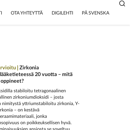
I
OTA YHTEYTTÄ
DIGILEHTI
PÅ SVENSKA
rvioitu
Zirkonia
ääketieteessä 20 vuotta – mitä
oppineet?
sidilla stabiloitu tetragonaalinen
allinen zirkoniumdioksidi – josta
 nimitystä yttriumstabiloitu zirkonia, Y-
irkonia – on kestävä
raamimateriaali, jonka
sopivuus on poikkeuksellisen hyvä.
inaisuuksien ansiosta se soveltuu