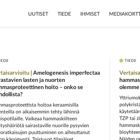
UUTISET
TIEDE
IHMISET
MEDIAKORTT
IEDE
TIEDE
taisarvioitu
Amelogenesis imperfectaa
Vertaisa
rastavien lasten ja nuorten
hammasl
masproteettinen hoito – onko se
olemme 
dollista?
Yttriumok
polykrist
masproteettista hoitoa keraamisilla
käytetään
enteilla on aikaisemmin tehty lähinnä
TZP tai z
uispotilaille. Vaikeaa hammaskiilteen
hammaske
tyshäiriötä sairastaville nuorille pysyvien
bioyhteen
toratkaisujen puuttuminen on aiheuttanut
Näiden om
jon kärsimystä. Toistuvat tilapäiset