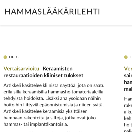
HAMMASLÄÄKÄRILEHTI
TIEDE
T
Vertaisarvioitu
Keraamisten
Ver
restauraatioiden kliiniset tulokset
sai
ham
Artikkeli käsittelee kliinistä näyttöä, jota on saatu
mah
erilaisilla keraamisilla hammashoitomateriaaleilla
tehdyistä hoidoista. Lisäksi analysoidaan näihin
Ham
hoitoihin liittyviä epäonnistumisia ja niiden syitä.
rak
Artikkeli käsittelee keraamisia yksittäisen
aik
hampaan rakenteita ja siltoja, jotka ovat joko
kehi
hammas- tai implanttikantoisia.
hoi
pal