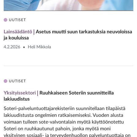
UUTISET
Lainsäädäntö
Asetus muutti suun tarkastuksia neuvoloissa
ja kouluissa
4.2.2026
Heli Mikkola
UUTISET
Yksityissektori
Ruuhkaiseen Soteriin suunnitteilla
lakiuudistus
Soteri-palveluntuottajarekisteriin suunnitellaan tilapäistä
lakiuudistusta ongelmien ratkaisemiseksi. Vuoden alusta
voimaan tulleen sote-valvontalain myötä käyttöönotettu
Soteri on ruuhkautunut pahoin, jonka myötä moni
yksityinen sosiaali- ja terveydenhuollon palveluntuottaja on