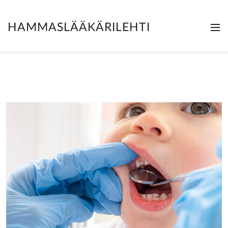
HAMMASLÄÄKÄRILEHTI
Me
Clo