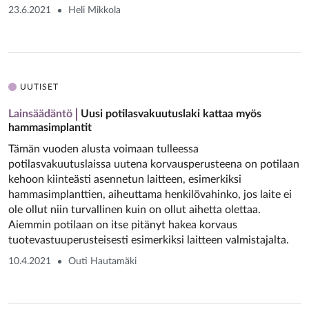
23.6.2021
Heli Mikkola
UUTISET
Lainsäädäntö
Uusi potilasvakuutuslaki kattaa myös
hammasimplantit
Tämän vuoden alusta voimaan tulleessa
potilasvakuutuslaissa uutena korvausperusteena on potilaan
kehoon kiinteästi asennetun laitteen, esimerkiksi
hammasimplanttien, aiheuttama henkilövahinko, jos laite ei
ole ollut niin turvallinen kuin on ollut aihetta olettaa.
Aiemmin potilaan on itse pitänyt hakea korvaus
tuotevastuuperusteisesti esimerkiksi laitteen valmistajalta.
10.4.2021
Outi Hautamäki