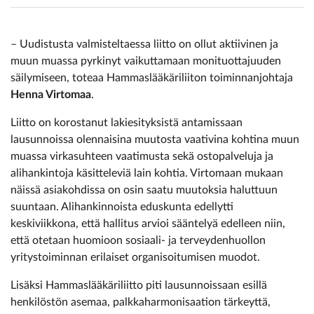
– Uudistusta valmisteltaessa liitto on ollut aktiivinen ja
muun muassa pyrkinyt vaikuttamaan monituottajuuden
säilymiseen, toteaa Hammaslääkäriliiton toiminnanjohtaja
Henna Virtomaa
.
Liitto on korostanut lakiesityksistä antamissaan
lausunnoissa olennaisina muutosta vaativina kohtina muun
muassa virkasuhteen vaatimusta sekä ostopalveluja ja
alihankintoja käsitteleviä lain kohtia. Virtomaan mukaan
näissä asiakohdissa on osin saatu muutoksia haluttuun
suuntaan. Alihankinnoista eduskunta edellytti
keskiviikkona, että hallitus arvioi sääntelyä edelleen niin,
että otetaan huomioon sosiaali- ja terveydenhuollon
yritystoiminnan erilaiset organisoitumisen muodot.
Lisäksi Hammaslääkäriliitto piti lausunnoissaan esillä
henkilöstön asemaa, palkkaharmonisaation tärkeyttä,