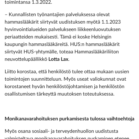
toimintansa 1.3.2022.
– Kunnallisten työnantajien palveluksessa olevat
hammaslääkärit siirtyvät uudistuksen myötä 1.1.2023
hyvinvointialueiden palvelukseen liikkeenluovutuksen
periaatteiden mukaisesti. Tämä ei koske Helsingin
kaupungin hammaslääkäreitä. HUS:n hammaslääkärit
siirtyvät HUS-yhtymälle, toteaa Hammaslääkäriliiton
neuvottelupäällikkö
Lotta Lax
.
Liitto korostaa, että henkilöstö tulee ottaa mukaan uusien
toimintojen suunnitteluun. Myös useat valiokunnat ovat
korostaneet hyvän henkilöstöjohtamisen ja henkilöstön
osallistumisen tärkeyttä muutoksen toteutuksessa.
Monikanavarahoituksen purkamisesta tulossa vaihtoehtoja
Myös osana sosiaali- ja terveydenhuollon uudistusta
valmisteltava monikanavarahoituksen purkaminen etenee.