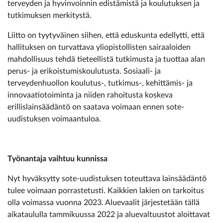
terveyden ja hyvinvoinnin edistämistä ja koulutuksen ja
tutkimuksen merkitystä.
Liitto on tyytyväinen siihen, että eduskunta edellytti, että
hallituksen on turvattava yliopistollisten sairaaloiden
mahdollisuus tehdä tieteellistä tutkimusta ja tuottaa alan
perus- ja erikoistumiskoulutusta. Sosiaali- ja
terveydenhuollon koulutus-, tutkimus-, kehittämis- ja
innovaatiotoiminta ja niiden rahoitusta koskeva
erillislainsäädäntö on saatava voimaan ennen sote-
uudistuksen voimaantuloa.
Työnantaja vaihtuu kunnissa
Nyt hyväksytty sote-uudistuksen toteuttava lainsäädäntö
tulee voimaan porrastetusti. Kaikkien lakien on tarkoitus
olla voimassa vuonna 2023. Aluevaalit järjestetään tällä
aikataululla tammikuussa 2022 ja aluevaltuustot aloittavat