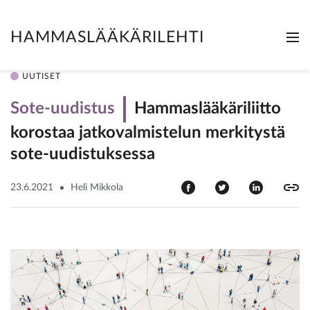
HAMMASLÄÄKÄRILEHTI
Me
Clo
UUTISET
Sote-uudistus
Hammaslääkäriliitto
korostaa jatkovalmistelun merkitystä
sote-uudistuksessa
23.6.2021
Heli Mikkola