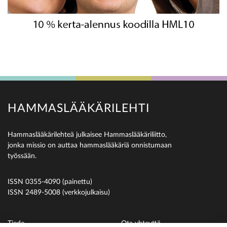
HAMMASLÄÄKÄRILEHTI
Hammaslääkärilehteä julkaisee Hammaslääkäriliitto,
jonka missio on auttaa hammaslääkäriä onnistumaan
työssään.
ISSN 0355-4090 (painettu)
ISSN 2489-5008 (verkkojulkaisu)
Tiede
Ota yhteyttä