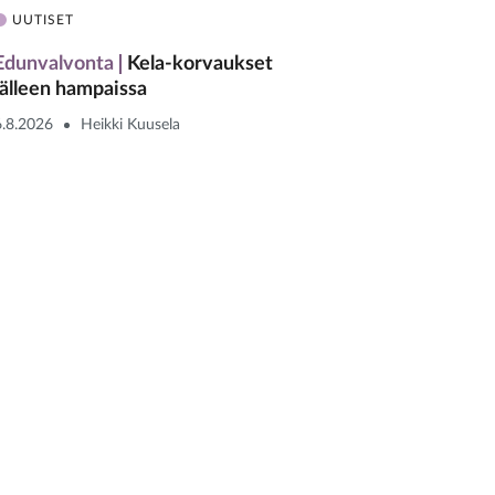
UUTISET
Edunvalvonta
Kela-korvaukset
jälleen hampaissa
6.8.2026
Heikki Kuusela