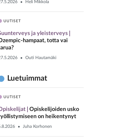
27.5.2026
Heli Mikkola
UUTISET
Suunterveys ja yleisterveys
Ozempic-hampaat, totta vai
tarua?
27.5.2026
Outi Hautamäki
Luetuimmat
UUTISET
Opiskelijat
Opiskelijoiden usko
työllistymiseen on heikentynyt
5.8.2026
Juha Korhonen