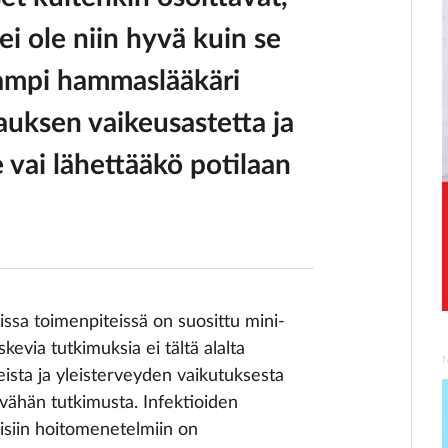
ei ole niin hyvä kuin se
eampi hammaslääkäri
auksen vaikeusastetta ja
vai lähettääkö potilaan
ssa toimenpiteissä on suosittu mini-
oskevia tutkimuksia ei tältä alalta
eista ja yleisterveyden vaikutuksesta
ähän tutkimusta. Infektioiden
erisiin hoitomenetelmiin on