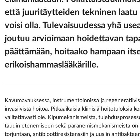
että juuritäytteiden tekninen laatu 
voisi olla. Tulevaisuudessa yhä us
joutuu arvioimaan hoidettavan tap
päättämään, hoitaako hampaan itse 
erikoishammaslääkärille.
Kavumavauksessa, instrumentoinnissa ja regeneratiivisi
invasiivista hoitoa. Pitkäaikaisia kliinisiä hoitotuloksia k
valitettavasti ole. Kipumekanismeista, tulehdusprosess
taudin etenemiseen sekä paranemismekanismeista on v
torjuntaan, antibioottiresistenssiin ja uusiin antibakte