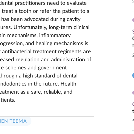
e dental practitioners need to evaluate
treat a tooth or refer the patient to a
t has been advocated during cavity
res. Unfortunately, long-term clinical
 pain mechanisms, inflammatory
rogression, and healing mechanisms is
w antibacterial treatment regiments are
reased regulation and administration of
ance schemes and government
through a high standard of dental
ndodontics in the future. Health
atment as a safe, reliable, and
tients.
NEN TEEMA