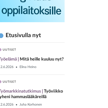
Etusivulla nyt
UUTISET
Työelämä
Mitä heille kuuluu nyt?
12.6.2026
Elina Heino
UUTISET
Työmarkkinatutkimus
Työviikko
lyheni hammaslääkäreillä
12.6.2026
Juha Korhonen