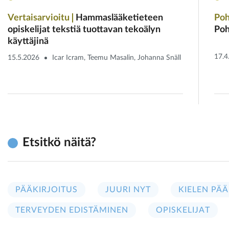
Vertaisarvioitu
Hammaslääketieteen
Poh
opiskelijat tekstiä tuottavan tekoälyn
Poh
käyttäjinä
17.4
15.5.2026
Icar Icram, Teemu Masalin, Johanna Snäll
Etsitkö näitä?
PÄÄKIRJOITUS
JUURI NYT
KIELEN PÄÄ
TERVEYDEN EDISTÄMINEN
OPISKELIJAT