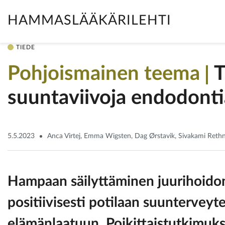
HAMMASLÄÄKÄRILEHTI
TIEDE
Pohjoismainen teema
T
suunta­viivoja endodont
5.5.2023
Anca Virtej, Emma Wigsten, Dag Ørstavik, Sivakami Ret
Hampaan säilyttäminen juurihoidon
positiivisesti potilaan suunterveyte
elämänlaatuun. Poikittaistutkimuks