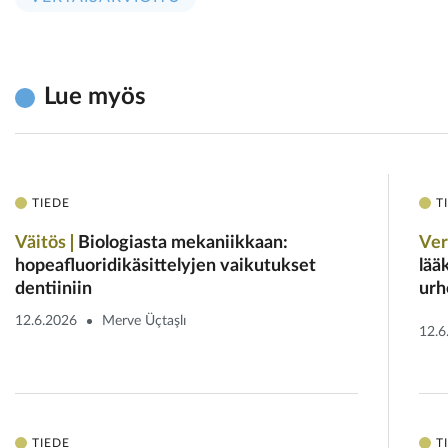
Lue myös
TIEDE
T
Väitös
Biologiasta mekaniikkaan:
Ver
hopeafluoridikäsittelyjen vaikutukset
lää
dentiiniin
urh
12.6.2026
Merve Üçtaşlı
12.6
TIEDE
T