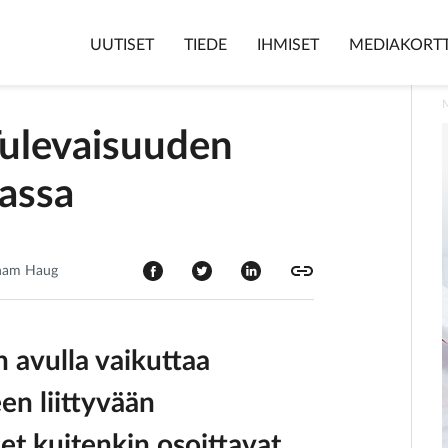
UUTISET
TIEDE
IHMISET
MEDIAKORTT
ulevaisuuden
iassa
hnam Haug
 avulla vaikuttaa
en liittyvään
et kuitenkin osoittavat,