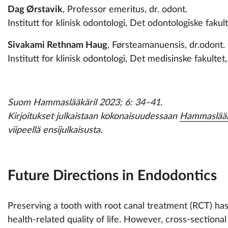
Dag Ørstavik
, Professor emeritus, dr. odont.
Institutt for klinisk odontologi, Det odontologiske fakul
Sivakami Rethnam Haug
, Førsteamanuensis, dr.odont.
Institutt for klinisk odontologi, Det medisinske fakulte
Suom Hammaslääkäril 2023; 6: 34–41.
Kirjoitukset julkaistaan kokonaisuudessaan
Hammaslääkä
viipeellä ensijulkaisusta.
Future Directions in Endodontics
Preserving a tooth with root canal treatment (RCT) has 
health-related quality of life. However, cross-sectional