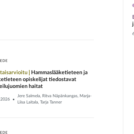
IEDE
taisarvioitu
Hammaslääketieteen ja
ketieteen opiskelijat tiedostavat
eilu­juomien haitat
Jere Salmela, Ritva Näpänkangas, Marja-
.2026
Liisa Laitala, Tarja Tanner
IEDE