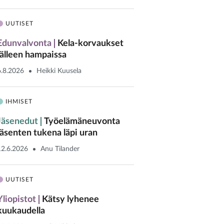
UUTISET
Edunvalvonta
Kela-korvaukset
jälleen hampaissa
6.8.2026
Heikki Kuusela
IHMISET
Jäsenedut
Työelämäneuvonta
jäsenten tukena läpi uran
12.6.2026
Anu Tilander
UUTISET
Yliopistot
Kätsy lyhenee
kuukaudella