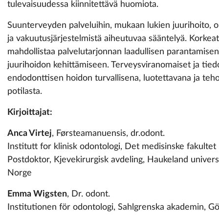
tulevaisuudessa kiinnitettävä huomiota.
Suunterveyden palveluihin, mukaan lukien juurihoito, o
ja vakuutusjärjestelmistä aiheutuvaa sääntelyä. Korke
mahdollistaa palvelutarjonnan laadullisen parantamisen
juurihoidon kehittämiseen. Terveysviranomaiset ja tiedot
endodonttisen hoidon turvallisena, luotettavana ja te
potilasta.
Kirjoittajat:
Anca Virtej
, Førsteamanuensis, dr.odont.
Institutt for klinisk odontologi, Det medisinske fakultet
Postdoktor, Kjevekirurgisk avdeling, Haukeland univers
Norge
Emma Wigsten
, Dr. odont.
Institutionen för odontologi, Sahlgrenska akademin, Gö