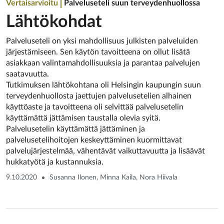
Vertaisarvioitu
Palveluseteli suun terveydenhuollossa
Lähtökohdat
Palveluseteli on yksi mahdollisuus julkisten palveluiden
järjestämiseen. Sen käytön tavoitteena on ollut lisätä
asiakkaan valintamahdollisuuksia ja parantaa palvelujen
saatavuutta.
Tutkimuksen lähtökohtana oli Helsingin kaupungin suun
terveydenhuollosta jaettujen palvelusetelien alhainen
käyttöaste ja tavoitteena oli selvittää palvelusetelin
käyttämättä jättämisen taustalla olevia syitä.
Palvelusetelin käyttämättä jättäminen ja
palvelusetelihoitojen keskeyttäminen kuormittavat
palvelujärjestelmää, vähentävät vaikuttavuutta ja lisäävät
hukkatyötä ja kustannuksia.
9.10.2020
Susanna Ilonen, Minna Kaila, Nora Hiivala