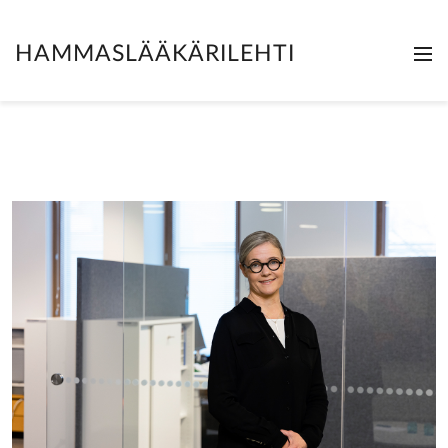
HAMMASLÄÄKÄRILEHTI
Me
Clo