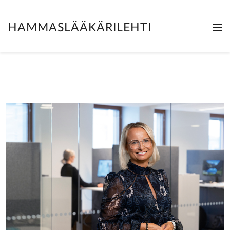
HAMMASLÄÄKÄRILEHTI
Me
Clo