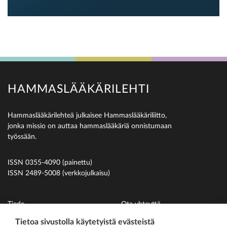
HAMMASLÄÄKÄRILEHTI
Hammaslääkärilehteä julkaisee Hammaslääkäriliitto,
jonka missio on auttaa hammaslääkäriä onnistumaan
työssään.
ISSN 0355-4090 (painettu)
ISSN 2489-5008 (verkkojulkaisu)
Tiede
Ota yhteyttä
Uutiset
Suomen Hammaslääkäriliitto
Tietoa sivustolla käytetyistä evästeistä