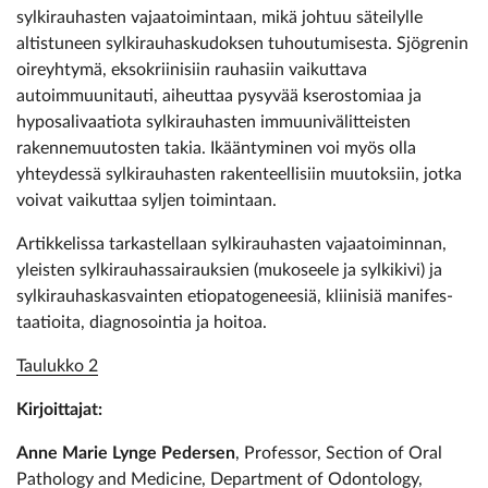
sylkirauhasten vajaatoimintaan, mikä johtuu säteilylle
altistuneen sylkirauhaskudoksen tuhoutumisesta. Sjögrenin
oireyhtymä, eksokriinisiin rauhasiin vaikuttava
autoimmuunitauti, aiheuttaa pysyvää kserostomiaa ja
hyposalivaatiota sylkirauhasten immuunivälitteisten
rakennemuutosten takia. Ikääntyminen voi myös olla
yhteydessä sylkirauhasten rakenteellisiin muutoksiin, jotka
voivat vaikuttaa syljen toimintaan.
Artikkelissa tarkastellaan sylkirauhasten vajaatoiminnan,
yleisten sylkirauhassairauksien (mukoseele ja sylkikivi) ja
sylkirauhaskasvainten etiopatogeneesiä, kliinisiä manifes-
taatioita, diagnosointia ja hoitoa.
Taulukko 2
Kirjoittajat:
Anne Marie Lynge Pedersen
, Professor, Section of Oral
Pathology and Medicine, Department of Odontology,