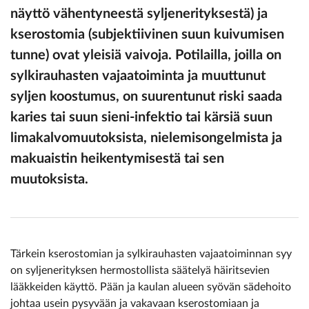
näyttö vähentyneestä syljenerityksestä) ja
kserostomia (subjektiivinen suun kuivumisen
tunne) ovat yleisiä vaivoja. Potilailla, joilla on
sylkirauhasten vajaatoiminta ja muuttunut
syljen koostumus, on suurentunut riski saada
karies tai suun sieni-infektio tai kärsiä suun
limakalvomuutoksista, nielemisongelmista ja
makuaistin heikentymisestä tai sen
muutoksista.
Tärkein kserostomian ja sylkirauhasten vajaatoiminnan syy
on syljenerityksen hermostollista säätelyä häiritsevien
lääkkeiden käyttö. Pään ja kaulan alueen syövän sädehoito
johtaa usein pysyvään ja vakavaan kserostomiaan ja