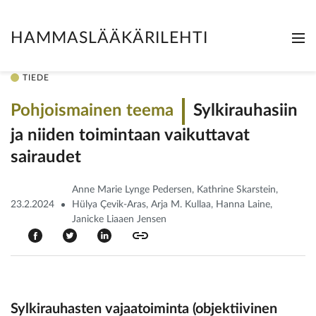
HAMMASLÄÄKÄRILEHTI
Me
Clo
TIEDE
Pohjoismainen teema
Sylkirauhasiin
ja niiden toimintaan vaikuttavat
sairaudet
Anne Marie Lynge Pedersen, Kathrine Skarstein,
23.2.2024
Hülya Çevik-Aras, Arja M. Kullaa, Hanna Laine,
Janicke Liaaen Jensen
Sylkirauhasten vajaatoiminta (objektiivinen