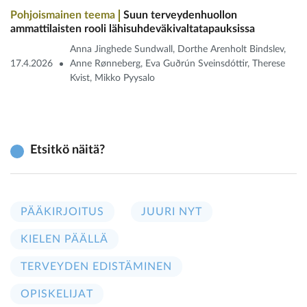
Pohjoismainen teema
Suun terveydenhuollon
ammattilaisten rooli lähisuhdeväkivaltatapauksissa
Anna Jinghede Sundwall, Dorthe Arenholt Bindslev,
17.4.2026
Anne Rønneberg, Eva Guðrún Sveinsdóttir, Therese
Kvist, Mikko Pyysalo
Etsitkö näitä?
PÄÄKIRJOITUS
JUURI NYT
KIELEN PÄÄLLÄ
TERVEYDEN EDISTÄMINEN
OPISKELIJAT