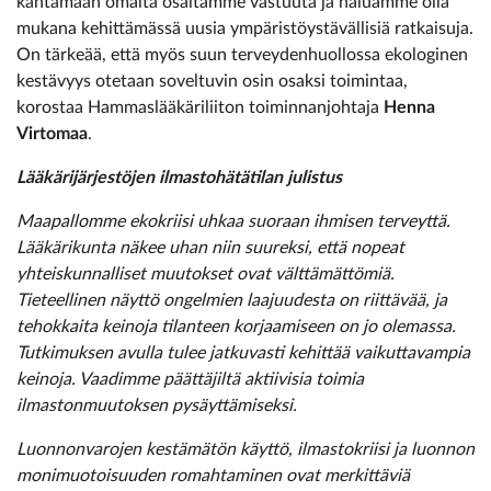
kantamaan omalta osaltamme vastuuta ja haluamme olla
mukana kehittämässä uusia ympäristöystävällisiä ratkaisuja.
On tärkeää, että myös suun terveydenhuollossa ekologinen
kestävyys otetaan soveltuvin osin osaksi toimintaa,
korostaa Hammaslääkäriliiton toiminnanjohtaja
Henna
Virtomaa
.
Lääkärijärjestöjen ilmastohätätilan julistus
Maapallomme ekokriisi uhkaa suoraan ihmisen terveyttä.
Lääkärikunta näkee uhan niin suureksi, että nopeat
yhteiskunnalliset muutokset ovat välttämättömiä.
Tieteellinen näyttö ongelmien laajuudesta on riittävää, ja
tehokkaita keinoja tilanteen korjaamiseen on jo olemassa.
Tutkimuksen avulla tulee jatkuvasti kehittää vaikuttavampia
keinoja. Vaadimme päättäjiltä aktiivisia toimia
ilmastonmuutoksen pysäyttämiseksi.
Luonnonvarojen kestämätön käyttö, ilmastokriisi ja luonnon
monimuotoisuuden romahtaminen ovat merkittäviä