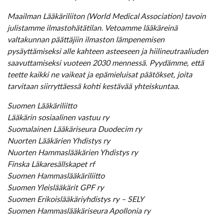
Maailman Lääkäriliiton (World Medical Association) tavoin
julistamme ilmastohätätilan. Vetoamme lääkäreinä
valtakunnan päättäjiin ilmaston lämpenemisen
pysäyttämiseksi alle kahteen asteeseen ja hiilineutraaliuden
saavuttamiseksi vuoteen 2030 mennessä. Pyydämme, että
teette kaikki ne vaikeat ja epämieluisat päätökset, joita
tarvitaan siirryttäessä kohti kestävää yhteiskuntaa.
Suomen Lääkäriliitto
Lääkärin sosiaalinen vastuu ry
Suomalainen Lääkäriseura Duodecim ry
Nuorten Lääkärien Yhdistys ry
Nuorten Hammaslääkärien Yhdistys ry
Finska Läkaresällskapet rf
Suomen Hammaslääkäriliitto
Suomen Yleislääkärit GPF ry
Suomen Erikoislääkäriyhdistys ry – SELY
Suomen Hammaslääkäriseura Apollonia ry