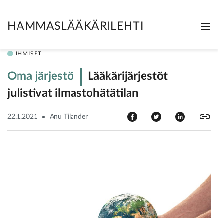
HAMMASLÄÄKÄRILEHTI
Me
Clo
IHMISET
Oma järjestö
Lääkärijärjestöt
julistivat ilmastohätätilan
22.1.2021
Anu Tilander