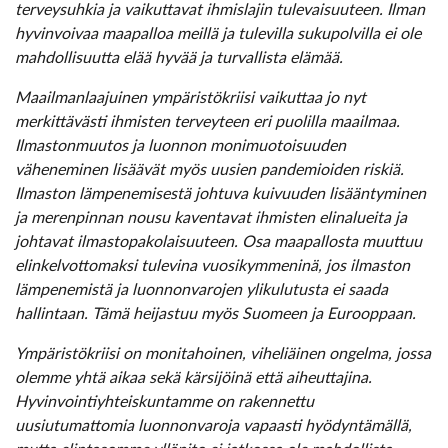
terveysuhkia ja vaikuttavat ihmislajin tulevaisuuteen. Ilman
hyvinvoivaa maapalloa meillä ja tulevilla sukupolvilla ei ole
mahdollisuutta elää hyvää ja turvallista elämää.
Maailmanlaajuinen ympäristökriisi vaikuttaa jo nyt
merkittävästi ihmisten terveyteen eri puolilla maailmaa.
Ilmastonmuutos ja luonnon monimuotoisuuden
väheneminen lisäävät myös uusien pandemioiden riskiä.
Ilmaston lämpenemisestä johtuva kuivuuden lisääntyminen
ja merenpinnan nousu kaventavat ihmisten elinalueita ja
johtavat ilmastopakolaisuuteen. Osa maapallosta muuttuu
elinkelvottomaksi tulevina vuosikymmeninä, jos ilmaston
lämpenemistä ja luonnonvarojen ylikulutusta ei saada
hallintaan. Tämä heijastuu myös Suomeen ja Eurooppaan.
Ympäristökriisi on monitahoinen, viheliäinen ongelma, jossa
olemme yhtä aikaa sekä kärsijöinä että aiheuttajina.
Hyvinvointiyhteiskuntamme on rakennettu
uusiutumattomia luonnonvaroja vapaasti hyödyntämällä,