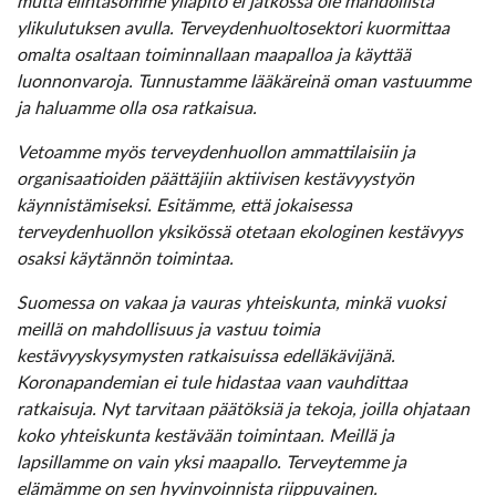
mutta elintasomme ylläpito ei jatkossa ole mahdollista
ylikulutuksen avulla. Terveydenhuoltosektori kuormittaa
omalta osaltaan toiminnallaan maapalloa ja käyttää
luonnonvaroja. Tunnustamme lääkäreinä oman vastuumme
ja haluamme olla osa ratkaisua.
Vetoamme myös terveydenhuollon ammattilaisiin ja
organisaatioiden päättäjiin aktiivisen kestävyystyön
käynnistämiseksi. Esitämme, että jokaisessa
terveydenhuollon yksikössä otetaan ekologinen kestävyys
osaksi käytännön toimintaa.
Suomessa on vakaa ja vauras yhteiskunta, minkä vuoksi
meillä on mahdollisuus ja vastuu toimia
kestävyyskysymysten ratkaisuissa edelläkävijänä.
Koronapandemian ei tule hidastaa vaan vauhdittaa
ratkaisuja. Nyt tarvitaan päätöksiä ja tekoja, joilla ohjataan
koko yhteiskunta kestävään toimintaan. Meillä ja
lapsillamme on vain yksi maapallo. Terveytemme ja
elämämme on sen hyvinvoinnista riippuvainen.