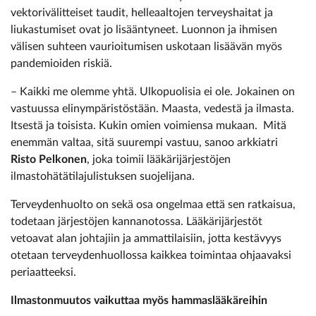
vektorivälitteiset taudit, helleaaltojen terveyshaitat ja
liukastumiset ovat jo lisääntyneet. Luonnon ja ihmisen
välisen suhteen vaurioitumisen uskotaan lisäävän myös
pandemioiden riskiä.
– Kaikki me olemme yhtä. Ulkopuolisia ei ole. Jokainen on
vastuussa elinympäristöstään. Maasta, vedestä ja ilmasta.
Itsestä ja toisista. Kukin omien voimiensa mukaan. Mitä
enemmän valtaa, sitä suurempi vastuu, sanoo arkkiatri
Risto Pelkonen
, joka toimii lääkärijärjestöjen
ilmastohätätilajulistuksen suojelijana.
Terveydenhuolto on sekä osa ongelmaa että sen ratkaisua,
todetaan järjestöjen kannanotossa. Lääkärijärjestöt
vetoavat alan johtajiin ja ammattilaisiin, jotta kestävyys
otetaan terveydenhuollossa kaikkea toimintaa ohjaavaksi
periaatteeksi.
Ilmastonmuutos vaikuttaa myös hammaslääkäreihin