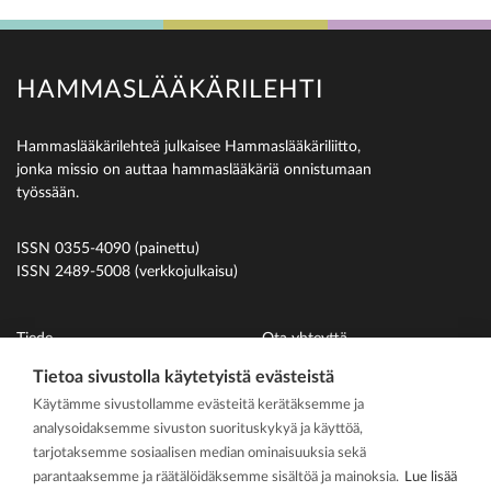
HAMMASLÄÄKÄRILEHTI
Hammaslääkärilehteä julkaisee Hammaslääkäriliitto,
jonka missio on auttaa hammaslääkäriä onnistumaan
työssään.
ISSN 0355-4090 (painettu)
ISSN 2489-5008 (verkkojulkaisu)
Tiede
Ota yhteyttä
Uutiset
Suomen Hammaslääkäriliitto
Tietoa sivustolla käytetyistä evästeistä
Käytämme sivustollamme evästeitä kerätäksemme ja
Ihmiset
analysoidaksemme sivuston suorituskykyä ja käyttöä,
På svenska
tarjotaksemme sosiaalisen median ominaisuuksia sekä
Kirjoitusohjeet
parantaaksemme ja räätälöidäksemme sisältöä ja mainoksia.
Lue lisää