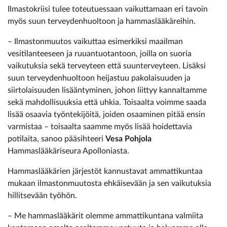
Ilmastokriisi tulee toteutuessaan vaikuttamaan eri tavoin
myös suun terveydenhuoltoon ja hammaslääkäreihin.
– Ilmastonmuutos vaikuttaa esimerkiksi maailman
vesitilanteeseen ja ruuantuotantoon, joilla on suoria
vaikutuksia sekä terveyteen että suunterveyteen. Lisäksi
suun terveydenhuoltoon heijastuu pakolaisuuden ja
siirtolaisuuden lisääntyminen, johon liittyy kannaltamme
sekä mahdollisuuksia että uhkia. Toisaalta voimme saada
lisää osaavia työntekijöitä, joiden osaaminen pitää ensin
varmistaa – toisaalta saamme myös lisää hoidettavia
potilaita, sanoo pääsihteeri
Vesa Pohjola
Hammaslääkäriseura Apolloniasta.
Hammaslääkärien järjestöt kannustavat ammattikuntaa
mukaan ilmastonmuutosta ehkäisevään ja sen vaikutuksia
hillitsevään työhön.
– Me hammaslääkärit olemme ammattikuntana valmiita