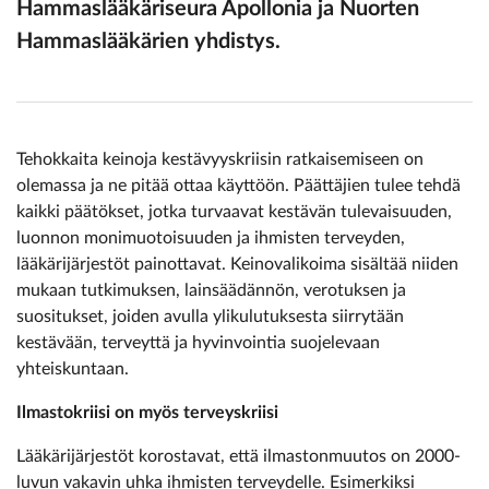
Hammaslääkäriseura Apollonia ja Nuorten
Hammaslääkärien yhdistys.
Tehokkaita keinoja kestävyyskriisin ratkaisemiseen on
olemassa ja ne pitää ottaa käyttöön. Päättäjien tulee tehdä
kaikki päätökset, jotka turvaavat kestävän tulevaisuuden,
luonnon monimuotoisuuden ja ihmisten terveyden,
lääkärijärjestöt painottavat. Keinovalikoima sisältää niiden
mukaan tutkimuksen, lainsäädännön, verotuksen ja
suositukset, joiden avulla ylikulutuksesta siirrytään
kestävään, terveyttä ja hyvinvointia suojelevaan
yhteiskuntaan.
Ilmastokriisi on myös terveyskriisi
Lääkärijärjestöt korostavat, että ilmastonmuutos on 2000-
luvun vakavin uhka ihmisten terveydelle. Esimerkiksi