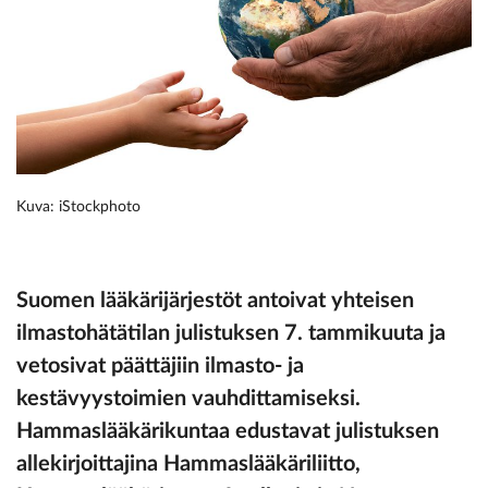
Kuva: iStockphoto
Suomen lääkärijärjestöt antoivat yhteisen
ilmastohätätilan julistuksen 7. tammikuuta ja
vetosivat päättäjiin ilmasto- ja
kestävyystoimien vauhdittamiseksi.
Hammaslääkärikuntaa edustavat julistuksen
allekirjoittajina Hammaslääkäriliitto,