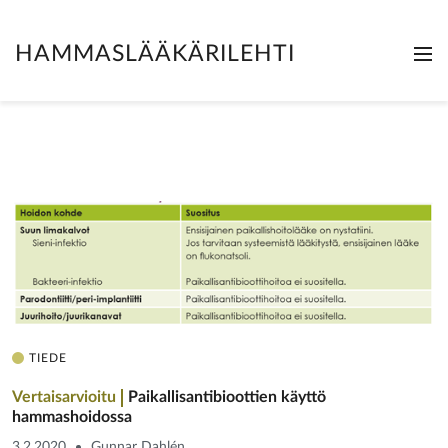
HAMMASLÄÄKÄRILEHTI
Me
Clo
TIEDE
Vertaisarvioitu
Paikallisantibioottien käyttö
hammashoidossa
3.2.2020
Gunnar Dahlén