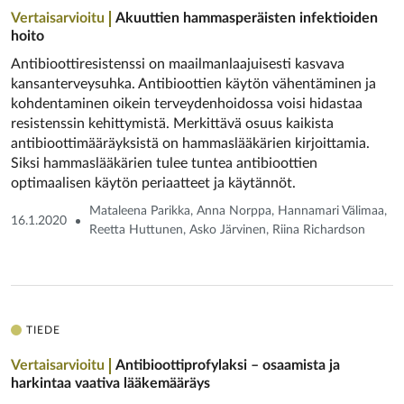
Vertaisarvioitu
Akuuttien hammasperäisten infektioiden
hoito
Antibioottiresistenssi on maailmanlaajuisesti kasvava
kansanterveysuhka. Antibioottien käytön vähentäminen ja
kohdentaminen oikein terveydenhoidossa voisi hidastaa
resistenssin kehittymistä. Merkittävä osuus kaikista
antibioottimääräyksistä on hammaslääkärien kirjoittamia.
Siksi hammaslääkärien tulee tuntea antibioottien
optimaalisen käytön periaatteet ja käytännöt.
Mataleena Parikka, Anna Norppa, Hannamari Välimaa,
16.1.2020
Reetta Huttunen, Asko Järvinen, Riina Richardson
TIEDE
Vertaisarvioitu
Antibioottiprofylaksi – osaamista ja
harkintaa vaativa lääkemääräys