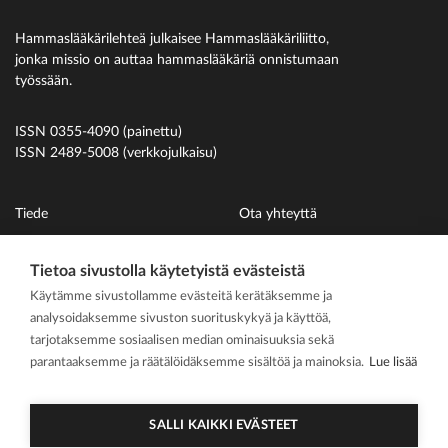
Hammaslääkärilehteä julkaisee Hammaslääkäriliitto,
jonka missio on auttaa hammaslääkäriä onnistumaan
työssään.
ISSN 0355-4090 (painettu)
ISSN 2489-5008 (verkkojulkaisu)
Tiede
Ota yhteyttä
Uutiset
Suomen Hammaslääkäriliitto
Tietoa sivustolla käytetyistä evästeistä
Ihmiset
Käytämme sivustollamme evästeitä kerätäksemme ja
På svenska
analysoidaksemme sivuston suorituskykyä ja käyttöä,
Kirjoitusohjeet
tarjotaksemme sosiaalisen median ominaisuuksia sekä
parantaaksemme ja räätälöidäksemme sisältöä ja mainoksia.
Lue lisää
Mediakortti
Media kit
SALLI KAIKKI EVÄSTEET