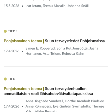
15.5.2026
Icar Icram, Teemu Masalin, Johanna Snäll
TIEDE
Pohjoismainen teema
Suun terveystiedot Pohjoismaissa
Simen E. Kopperud, Sonja Rut Jónsdóttir, Jaana
17.4.2026
Hurnanen, Asta Teilum, Rebecca Gahn
TIEDE
Pohjoismainen teema
Suun terveydenhuollon
ammattilaisten rooli lähisuhdeväkivaltatapauksissa
Anna Jinghede Sundwall, Dorthe Arenholt Bindslev,
17.4.2026
Anne Rønneberg, Eva Guðrún Sveinsdóttir, Therese
Kvist, Mikko Pyysalo