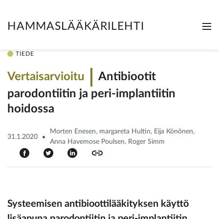
HAMMASLÄÄKÄRILEHTI
Me
Clo
TIEDE
Vertaisarvioitu
Antibiootit
parodontiitin ja peri-implantiitin
hoidossa
Morten Enesen, margareta Hultin, Eija Könönen,
31.1.2020
Anna Havemose Poulsen, Roger Simm
Systeemisen antibioottilääkityksen käyttö
lisäapuna parodontiitin ja peri-implantiitin