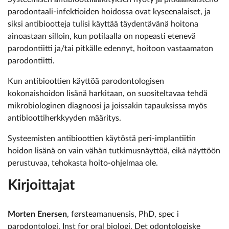
parodontaali-infektioiden hoidossa ovat kyseenalaiset, ja
siksi antibiootteja tulisi käyttää täydentävänä hoitona
ainoastaan silloin, kun potilaalla on nopeasti etenevä
parodontiitti ja/tai pitkälle edennyt, hoitoon vastaamaton
parodontiitti.
Kun antibioottien käyttöä parodontologisen
kokonaishoidon lisänä harkitaan, on suositeltavaa tehdä
mikrobiologinen diagnoosi ja joissakin tapauksissa myös
antibioottiherkkyyden määritys.
Systeemisten antibioottien käytöstä peri-implantiitin
hoidon lisänä on vain vähän tutkimusnäyttöä, eikä näyttöön
perustuvaa, tehokasta hoito-ohjelmaa ole.
Kirjoittajat
Morten Enersen
, førsteamanuensis, PhD, spec i
parodontologi, Inst for oral biologi, Det odontologiske