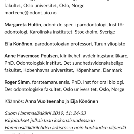
fakultet, Oslo universitet, Oslo, Norge
morteene@ odont.uio.no
Margareta Hultin
, odont dr, spec i parodontologi, Inst för
odontologi, Karolinska institutet, Stockholm, Sverige
Eija Könönen
, parodontologian professori, Turun yliopisto
Anne Havemose Poulsen
, klinikchef, avdelningstandläkare,
PhD, Odontologisk institut, Det sundhedsvidenskabelige
fakultet, Københavns universitet, Köpenhamn, Danmark
Roger Simm
, førsteamanuensis, PhD, Inst for oral biologi,
Det odontologiske fakultet, Oslo universitet, Oslo, Norge
Käännös:
Anna Vuolteenaho
ja
Eija Könönen
Suom Hammaslääkäril 2019; 11: 24-33
Kirjoitukset julkaistaan kokonaisuudessaan
Hammaslääkärilehden arkistossa
noin kuukauden viipeellä