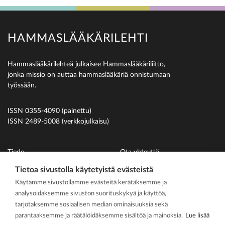
HAMMASLÄÄKÄRILEHTI
Hammaslääkärilehteä julkaisee Hammaslääkäriliitto,
jonka missio on auttaa hammaslääkäriä onnistumaan
työssään.
ISSN 0355-4090 (painettu)
ISSN 2489-5008 (verkkojulkaisu)
Tiede
Ota yhteyttä
Uutiset
Suomen Hammaslääkäriliitto
Tietoa sivustolla käytetyistä evästeistä
Käytämme sivustollamme evästeitä kerätäksemme ja
Ihmiset
analysoidaksemme sivuston suorituskykyä ja käyttöä,
På svenska
tarjotaksemme sosiaalisen median ominaisuuksia sekä
Kirjoitusohjeet
parantaaksemme ja räätälöidäksemme sisältöä ja mainoksia.
Lue lisää