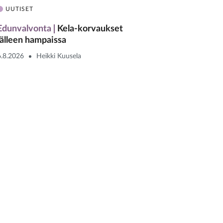
UUTISET
Edunvalvonta
Kela-korvaukset
jälleen hampaissa
6.8.2026
Heikki Kuusela