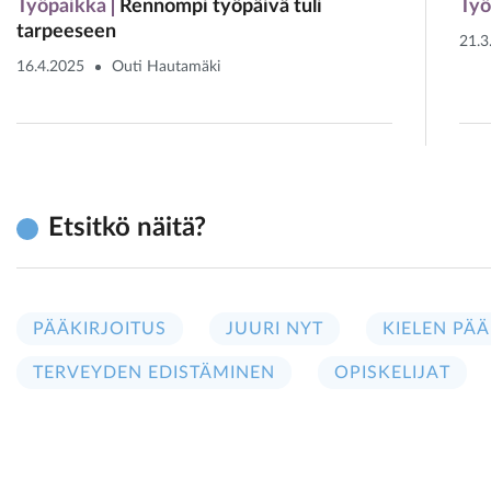
Työpaikka
Rennompi työpäivä tuli
Työ
tarpeeseen
21.3
16.4.2025
Outi Hautamäki
Etsitkö näitä?
PÄÄKIRJOITUS
JUURI NYT
KIELEN PÄÄ
TERVEYDEN EDISTÄMINEN
OPISKELIJAT