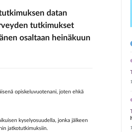
-tutkimuksen datan
terveyden tutkimukset
hänen osaltaan heinäkuun
isenä opiskeluvuotenani, joten ehkä
ikuisen kyselyosuudella, jonka jälkeen
hin jatkotutkimuksiin.