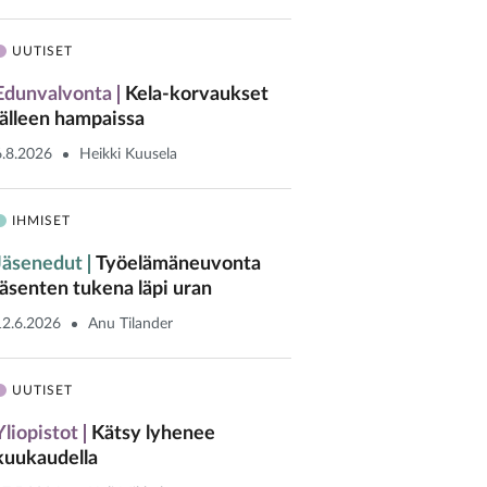
UUTISET
Edunvalvonta
Kela-korvaukset
jälleen hampaissa
6.8.2026
Heikki Kuusela
IHMISET
Jäsenedut
Työelämäneuvonta
jäsenten tukena läpi uran
12.6.2026
Anu Tilander
UUTISET
Yliopistot
Kätsy lyhenee
kuukaudella