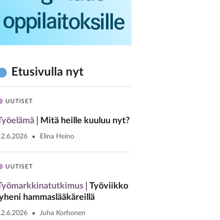
Etusivulla nyt
UUTISET
Työelämä
Mitä heille kuuluu nyt?
12.6.2026
Elina Heino
UUTISET
Työmarkkinatutkimus
Työviikko
lyheni hammaslääkäreillä
12.6.2026
Juha Korhonen