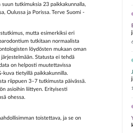
ä suun tutkimuksia 23 paikkakunnalla,
a, Oulussa ja Porissa. Terve Suomi -
tutkimus, mutta esimerkiksi eri
a parodontium tutkitaan normaalista
ontologisten löydösten mukaan oman
järjestelmään. Statusta ei tehdä
data on helposti muutettavissa
kuva tietyillä paikkakunnilla.
sta riippuen 3–7 tutkimusta päivässä.
 asioihin liittyen. Erityisesti
nsä ohessa.
ahdollisimman toistettava, ja se on