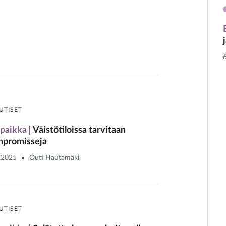
UTISET
paikka
Väistötiloissa tarvitaan
promisseja
.2025
Outi Hautamäki
UTISET