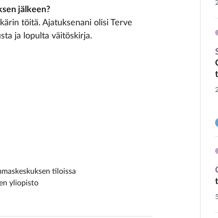
ksen jälkeen?
in töitä. Ajatuksenani olisi Terve
 ja lopulta väitöskirja.
mmaskeskuksen tiloissa
en yliopisto