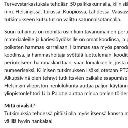
Terveystarkastuksia tehdään 50 paikkakunnalla, kliinisi
mm. Helsingissä, Turussa, Kuopiossa, Lahdessa, Vaasass
tutkimukseen kutsutut on valittu satunnaisotannalla.
Suun tutkimus on monilta osin kuin tavanomainen perus
materiaaleille ja karieslöydöksille on omat koodinsa, j
poiketen hammas kerrallaan. Hammas saa myös parod
koodinsa, ja hammashoitaja syöttää luettelemani koodit 
perinteiseen hammaskarttaan, vaan lomakkeelle, josta 
numeeriseksi. Kliinisen tutkimuksen lisäksi otetaan PTG-
Alkupäivinä olen tehnyt tutkittavien paikalle saapumise
Helsingin yliopiston henkilökunta auttaa paljon käytännön
yliopistonlehtori Ulla Palotie auttaa minua omien töide
Mitä oivalsit?
Tutkimuksia tehdessä pitäisi olla myös itsensä kanssa m
välillä hyvin hankalaa!