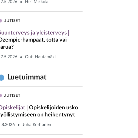
27.5.2026
Heli Mikkola
UUTISET
Suunterveys ja yleisterveys
Ozempic-hampaat, totta vai
tarua?
27.5.2026
Outi Hautamäki
Luetuimmat
UUTISET
Opiskelijat
Opiskelijoiden usko
työllistymiseen on heikentynyt
5.8.2026
Juha Korhonen