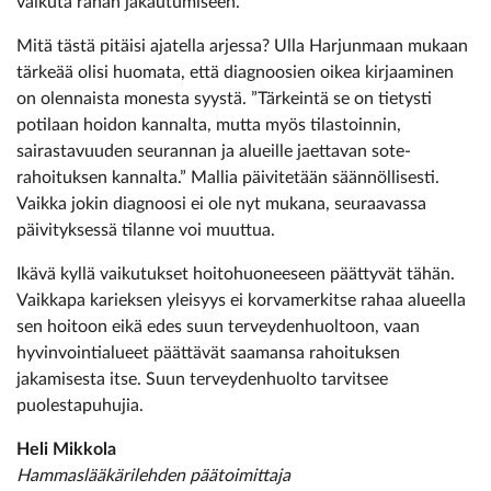
vaikuta rahan jakautumiseen.
Mitä tästä pitäisi ajatella arjessa? Ulla Harjunmaan mukaan
tärkeää olisi huomata, että diagnoosien oikea kirjaaminen
on olennaista monesta syystä. ”Tärkeintä se on tietysti
potilaan hoidon kannalta, mutta myös tilastoinnin,
sairastavuuden seurannan ja alueille jaettavan sote-
rahoituksen kannalta.” Mallia päivitetään säännöllisesti.
Vaikka jokin diagnoosi ei ole nyt mukana, seuraavassa
päivityksessä tilanne voi muuttua.
Ikävä kyllä vaikutukset hoitohuoneeseen päättyvät tähän.
Vaikkapa karieksen yleisyys ei korvamerkitse rahaa alueella
sen hoitoon eikä edes suun terveydenhuoltoon, vaan
hyvinvointialueet päättävät saamansa rahoituksen
jakamisesta itse. Suun terveydenhuolto tarvitsee
puolestapuhujia.
Heli Mikkola
Hammaslääkärilehden päätoimittaja