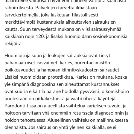
määrittelee valtaosan hyvinvointialueen valtiolta saamasta
rahoituksesta. Palvelujen tarvetta ilmaistaan
tarvekertoimella, joka lasketaan tilastollisesti
merkittävimpiä kustannuksia aiheuttavien sairauksien
kautta. Suun terveydestä mukana on viisi sairausryhmää,
kaikkiaan noin 120, ja lisäksi huomioidaan sosioekonomisia
tekijöitä.
Huomioituja suun ja leukojen sairauksia ovat tietyt
pahanlaatuiset kasvaimet, karies, purentaelimistön
poikkeavuudet ja hampaan kiinnityskudosten sairaudet.
Lisäksi huomioidaan protetiikkaa. Karies on mukana, koska
yleisimpänä diagnoosina sen aiheuttamat kustannukset
ovat suuria eikä tila parane hoidolla pysyvästi; oikomishoito
puolestaan on pitkäkestoista ja vaatii tiheitä käyntejä.
Parodontiitissa on alueellista vaihtelua karieksen tavoin, ja
hoitoon tarvitaan yhä enemmän resursseja diagnosoinnin ja
hoidon tehostuessa. Alueellinen vaihtelu on mallinnuksessa
olennaista. Jos sairaus on yhtä yleinen kaikkialla, se ei