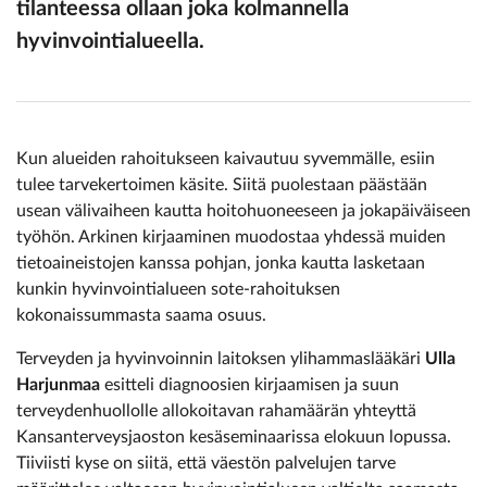
tilanteessa ollaan joka kolmannella
hyvinvointialueella.
Kun alueiden rahoitukseen kaivautuu syvemmälle, esiin
tulee tarvekertoimen käsite. Siitä puolestaan päästään
usean välivaiheen kautta hoitohuoneeseen ja jokapäiväiseen
työhön. Arkinen kirjaaminen muodostaa yhdessä muiden
tietoaineistojen kanssa pohjan, jonka kautta lasketaan
kunkin hyvinvointialueen sote-rahoituksen
kokonaissummasta saama osuus.
Terveyden ja hyvinvoinnin laitoksen ylihammaslääkäri
Ulla
Harjunmaa
esitteli diagnoosien kirjaamisen ja suun
terveydenhuollolle allokoitavan rahamäärän yhteyttä
Kansanterveysjaoston kesäseminaarissa elokuun lopussa.
Tiiviisti kyse on siitä, että väestön palvelujen tarve