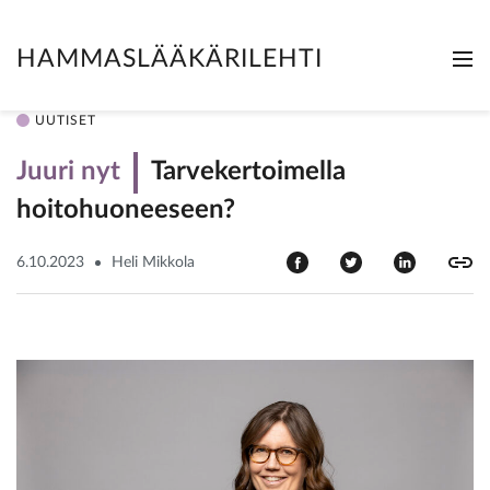
HAMMASLÄÄKÄRILEHTI
Me
Clo
UUTISET
Juuri nyt
Tarvekertoimella
hoitohuoneeseen?
6.10.2023
Heli Mikkola