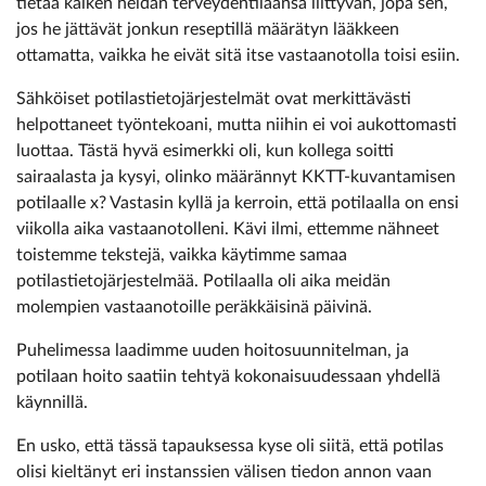
tietää kaiken heidän terveydentilaansa liittyvän, jopa sen,
jos he jättävät jonkun reseptillä määrätyn lääkkeen
ottamatta, vaikka he eivät sitä itse vastaanotolla toisi esiin.
Sähköiset potilastietojärjestelmät ovat merkittävästi
helpottaneet työntekoani, mutta niihin ei voi aukottomasti
luottaa. Tästä hyvä esimerkki oli, kun kollega soitti
sairaalasta ja kysyi, olinko määrännyt KKTT-kuvantamisen
potilaalle x? Vastasin kyllä ja kerroin, että potilaalla on ensi
viikolla aika vastaanotolleni. Kävi ilmi, ettemme nähneet
toistemme tekstejä, vaikka käytimme samaa
potilastietojärjestelmää. Potilaalla oli aika meidän
molempien vastaanotoille peräkkäisinä päivinä.
Puhelimessa laadimme uuden hoitosuunnitelman, ja
potilaan hoito saatiin tehtyä kokonaisuudessaan yhdellä
käynnillä.
En usko, että tässä tapauksessa kyse oli siitä, että potilas
olisi kieltänyt eri instanssien välisen tiedon annon vaan