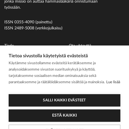
jonka missio on auttaa hammaslääkäriä onnistumaan
työssään.
ISSN 0355-4090 (painettu)
ISSN 2489-5008 (verkkojulkaisu)
Tiede
Ota yhteyttä
Uutiset
Suomen Hammaslääkäriliitto
Tietoa sivustolla käytetyistä evästeistä
Käytämme sivustollamme evästeitä kerätäksemme ja
Ihmiset
analysoidaksemme sivuston suorituskykyä ja käyttöä,
På svenska
tarjotaksemme sosiaalisen median ominaisuuksia sekä
Kirjoitusohjeet
parantaaksemme ja räätälöidäksemme sisältöä ja mainoksia.
Lue lisää
Mediakortti
Media kit
SALLI KAIKKI EVÄSTEET
ESTÄ KAIKKI
2026 Suomen
Tietosuojasel
Cookie