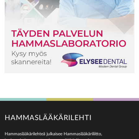
HAMMASLÄÄKÄRILEHTI
Hammaslääkärilehteä julkaisee Hammaslääkäriliitto,