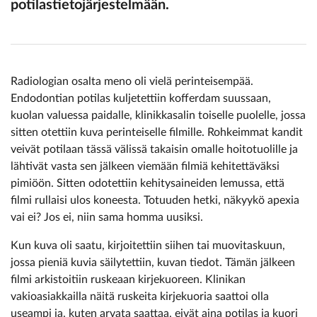
potilastietojärjestelmään.
Radiologian osalta meno oli vielä perinteisempää.
Endodontian potilas kuljetettiin kofferdam suussaan,
kuolan valuessa paidalle, klinikkasalin toiselle puolelle, jossa
sitten otettiin kuva perinteiselle filmille. Rohkeimmat kandit
veivät potilaan tässä välissä takaisin omalle hoitotuolille ja
lähtivät vasta sen jälkeen viemään filmiä kehitettäväksi
pimiöön. Sitten odotettiin kehitysaineiden lemussa, että
filmi rullaisi ulos koneesta. Totuuden hetki, näkyykö apexia
vai ei? Jos ei, niin sama homma uusiksi.
Kun kuva oli saatu, kirjoitettiin siihen tai muovitaskuun,
jossa pieniä kuvia säilytettiin, kuvan tiedot. Tämän jälkeen
filmi arkistoitiin ruskeaan kirjekuoreen. Klinikan
vakioasiakkailla näitä ruskeita kirjekuoria saattoi olla
useampi ja, kuten arvata saattaa, eivät aina potilas ja kuori