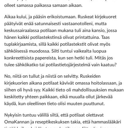
olleet samassa paikassa samaan aikaan.
Aikaa kului, ja pääsin erikoistumaan. Ruskeat kirjekuoret
päätyivät enää satunnaisesti vastaanotolleni, mutta
keskussairaalassa potilaan mukana tuli aina kansio, jossa
hänen kaikki potilastekstinsä olivat printattuina. Taas
tuplakirjaamista, sillä kaikki potilastekstit olivat myös
sähköisessä muodossa. Silti tuntui vaikealta luopua
konkreettisista papereista, kun sen hetki tuli. Mitäs jos
tulee sähkökatko tai potilastietojärjestelmä vain kaatuu?
No, niitä on tullut ja niistä on selvitty. Ruskeiden
kirjekuorien aikana potilaat kävivät omassa hoitolassaan, ja
siihen oli hyvä syy. Kaikki tieto oli mahdollisuuksien mukaan
keskitetty yhteen paikkaan, eikä muualla ollut järkevää
käydä, kun oleellinen tieto olisi muuten puuttunut.
Nykyisin tuntuu välillä siltä, että potilaat olettavat
OmaKannan ja reseptikeskuksen takia, että hammaslääkäri