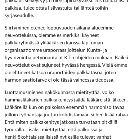
palkkaus selkeytyy ja tulee läpinäkyväksi. Jos haluaa lisää
palkkaa, tulee ottaa lisävastuita tai lähteä töihin
syrjäseudulle.
Siirtyminen etenee loppuvuoden aikana alueemme
neuvotteluissa, olemme esimerkiksi käyneet
palkkaryhmässä ylilääkärien kanssa läpi oman
organisaatiomme uraporrassijoittelun Kunta- ja
hyvinvointialuetyönantajat KT:n ohjeiden mukaan. Kaikki
neuvottelut ovat sujuneet hyvässä hengessä. Vielä emme
ole ehtineet katsoa uraportaiden palkkatasoa, joten
harmonisaatiotarve ei ole tässä vaiheessa tiedossa.
Luottamusmiehen näkökulmasta mietityttää, voiko
hammaslääkärien palkkakehitys jäädä lääkäreistä jälkeen.
Lääkäreillä kun on palkoissa enemmän harmonisoitavaa,
jolloin työnantaja joutuu kohdistamaan siihen lisää rahaa.
Entä miten palkkakehitys jatkossa turvataan pitkällä
työuralla. Lisäksi mietityttää, että palkoissa ja
henkilökohtaisissa lisissä nyt esille tulevat vanhat