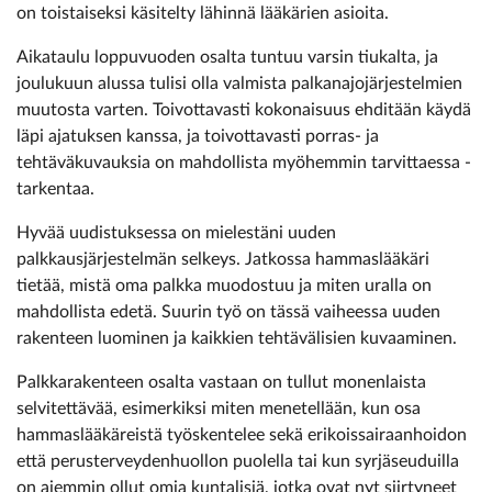
on toistaiseksi käsitelty lähinnä lääkärien asioita.
Aikataulu loppuvuoden osalta tuntuu varsin tiukalta, ja
joulukuun alussa tulisi olla valmista palkanajojärjestelmien
muutosta varten. Toivottavasti kokonaisuus ehditään käydä
läpi ajatuksen kanssa, ja toivottavasti porras- ja
tehtäväkuvauksia on mahdollista myöhemmin tarvittaessa ­
tarkentaa.
Hyvää uudistuksessa on mielestäni uuden
palkkausjärjestelmän selkeys. Jatkossa hammaslääkäri
tietää, mistä oma palkka muodostuu ja miten uralla on
mahdollista edetä. Suurin työ on tässä vaiheessa uuden
rakenteen luominen ja kaikkien tehtävälisien kuvaaminen.
Palkkarakenteen osalta vastaan on tullut monenlaista
selvitettävää, esimerkiksi miten menetellään, kun osa
hammaslääkäreistä työskentelee sekä erikoissairaanhoidon
että perusterveydenhuollon puolella tai kun syrjäseuduilla
on aiemmin ollut omia kuntalisiä, jotka ovat nyt siirtyneet