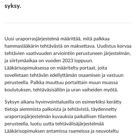
syksy.
Uusi uraporrasjärjestelmä määrittää, mitä palkkaa
hammaslääkärin tehtävästä on maksettava. Uudistus korvaa
tehtävien vaativuuden arviointiin perustuneen järjestelmän,
ja siirtymäaikaa on vuoden 2023 loppuun.
Lääkärisopimuksessa on määritelty portaat, joita
sovelletaan tehtävän edellyttämän osaamisen ja vastuun
perusteella. Palkka muuttuu portaittain muun muassa
koulutuksen, tehtäväsisällön ja uran vaiheiden myötä.
Syksyn aikana hyvinvointialueilla on esimerkiksi kerätty
tietoja aiemmista palkoista ja tehtävistä, täydennetty
uraporrasjärjestelmän kuvauksia paikallisen tilanteen
perusteella, luotu uutta tehtävälisäjärjestelmää
Lääkärisopimuksen antamissa raameissa ja neuvoteltu