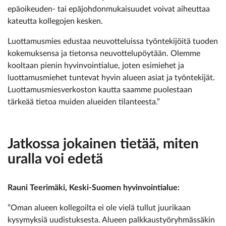
epäoikeuden- tai epäjohdonmukaisuudet voivat aiheuttaa
kateutta kollegojen kesken.
Luottamusmies edustaa neuvotteluissa työntekijöitä tuoden
kokemuksensa ja tietonsa neuvottelupöytään. Olemme
kooltaan pienin hyvinvointialue, joten esimiehet ja
luottamusmiehet tuntevat hyvin alueen asiat ja työntekijät.
Luottamusmiesverkoston kautta saamme puolestaan
tärkeää tietoa muiden alueiden tilanteesta.”
Jatkossa jokainen tietää, miten
uralla voi edetä
Rauni Teerimäki, Keski-Suomen hyvinvointialue:
”Oman alueen kollegoilta ei ole vielä tullut juurikaan
kysymyksiä uudistuksesta. Alueen palkkaustyöryhmässäkin