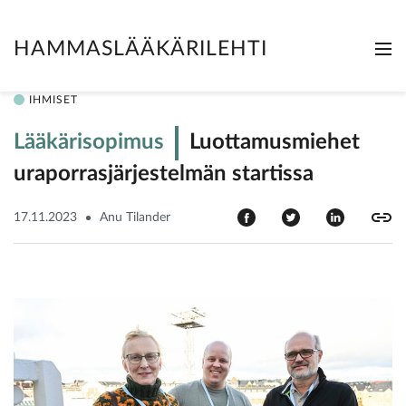
HAMMASLÄÄKÄRILEHTI
Me
Clo
IHMISET
Lääkärisopimus
Luottamusmiehet
uraporras­järjestelmän startissa
17.11.2023
Anu Tilander