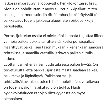
jatkossa määräytyy ja loppuvatko henkilökohtaiset lisät.
Monia on pohdituttanut myös suuret piikkipalkat, miten
palkkojen harmonisointiin riittää rahaa ja määräytyvätkö
palkkatasot todella jatkossa alueellisten piikkipalkkojen
perusteella.
Porrassijoittelun osalta ei mielestäni kannata tuijottaa liikaa
vanhoja palkkaluokkia tai titteleitä, koska porraspalkat
määrittyvät paikallisen tason mukaan – kenenkään samoissa
tehtävissä ja samoilla vastuilla jatkavan palkan ei tulisi
laskea.
Luottamusmiehenä näen uudistuksessa paljon hyvää. On
tervetullutta, että palkkausjärjestelmästä saadaan selkeä,
palkitseva ja läpinäkyvä. Palkkaporras- ja
tehtävälisäkuvaukset tulee tehdä huolella. Neuvoteltavaa
on todella paljon, ja aikataulu on tiukka. Huoli
hyvinvointialueen rahojen riittävyydestä on myös
olennainen.