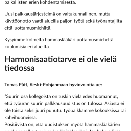
paikallisten erien kohdentamisesta.
Uusi palkkausjärjestelmä on valtakunnallinen, mutta
käyttöönotto vaatii alueilla paljon työtä sekä työnantajilta
että luottamusmiehiltä.
Kysyimme kolmelta hammaslääkäriluottamusmieheltä
kuulumisia eri alueilta.
Harmonisaatiotarve ei ole vielä
tiedossa
Tomas Pått, Keski-Pohjanmaan hyvinvointialue:
”Suurin osa kollegoista on tuskin vielä edes huomannut,
että työuran suurin palkkausuudistus on tulossa. Asiasta ei
ole toistaiseksi juuri puhuttu työpaikkamme kokouksissa tai
kahvihuoneissa.
Positiivista on, että uudistuksen myötä hammaslääkärien