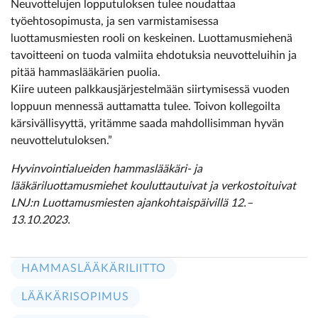
Neuvottelujen lopputuloksen tulee noudattaa
työehtosopimusta, ja sen varmistamisessa
luottamusmiesten rooli on keskeinen. Luottamusmiehenä
tavoitteeni on tuoda valmiita ehdotuksia neuvotteluihin ja
pitää hammaslääkärien puolia.
Kiire uuteen palkkausjärjestelmään siirtymisessä vuoden
loppuun mennessä auttamatta tulee. Toivon kollegoilta
kärsivällisyyttä, yritämme saada mahdollisimman hyvän
neuvottelutuloksen.”
Hyvinvointialueiden hammaslääkäri- ja
lääkäriluottamusmiehet kouluttautuivat ja verkostoituivat
LNJ:n Luottamusmiesten ajankohtaispäivillä 12.–
13.10.2023.
HAMMASLÄÄKÄRILIITTO
LÄÄKÄRISOPIMUS