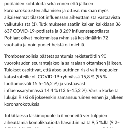
potilaiden kohtaloita sekä ennen että jälkeen
koronarokotusten alkamisen ja ottivat mukaan myös
aikaisemmat tilastot influenssan aiheuttamista vastaavista
vaikutuksista (1). Tutkimukseen saatiin kaiken kaikkiaan 86
637 COVID-19-potilasta ja 8 269 influenssapotilasta.
Potilaat olivat molemmissa ryhmissä keskimäärin 72-
vuotiaita ja noin puolet heistä oli miehiä.
Tromboembolisia päätetapahtumia rekisteröitiin 90
vuorokauden seurantajaksolla sairaalaan ottamisen jälkeen.
Tulokset osoittivat, että absoluuttinen riski valtimopuolen
katastrofeille oli COVID-19-ryhmässä 15,8 % (95 %
luottamusväli 15,5–16,2 %) ja vastaavasti
influenssaryhmässä 14,4 % (13,6–15,2 %). Varsin korkeita
lukuja! Riski oli jokseenkin samansuuruinen ennen ja jälkeen
koronarokotuksia.
Tutkittaessa laskimopuolella ilmenneitä veritulppien
aiheuttamia komplikaatioita havaittiin näitä 9,5 %:lla (9,2–