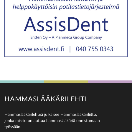
HAMMASLÄÄKÄRILEHTI
Hammaslääkärilehteä julkaisee Hammaslääkäriliitto,
jonka missio on auttaa hammaslääkäriä onnistumaan
työssään.