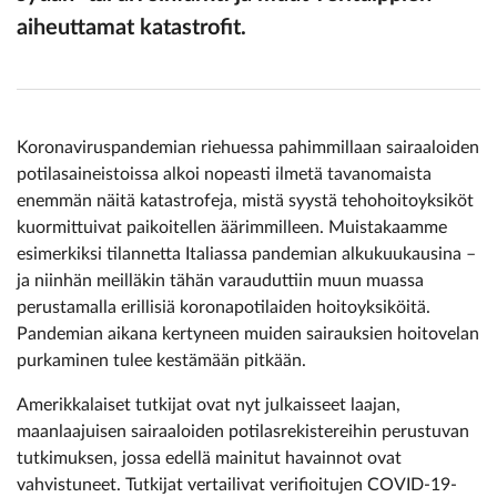
aiheuttamat katas­trofit.
Koronaviruspandemian riehuessa pahimmillaan sairaaloiden
potilasaineistoissa alkoi nopeasti ilmetä tavanomaista
enemmän näitä katastrofeja, mistä syystä tehohoitoyksiköt
kuormittuivat paikoitellen äärimmilleen. Muistakaamme
esimerkiksi tilannetta Italiassa pandemian alkukuukausina –
ja niinhän meilläkin tähän varauduttiin muun muassa
perustamalla erillisiä koronapotilaiden hoitoyksiköitä.
Pandemian aikana kertyneen muiden sairauksien hoitovelan
purkaminen tulee kestämään pitkään.
Amerikkalaiset tutkijat ovat nyt julkaisseet laajan,
maanlaajuisen sairaaloiden potilasrekistereihin perustuvan
tutkimuksen, jossa edellä mainitut havainnot ovat
vahvistuneet. Tutkijat vertailivat verifioitujen COVID-19-