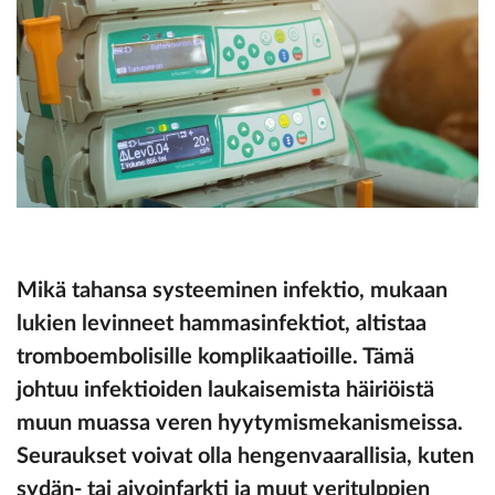
Mikä tahansa systeeminen infektio, mukaan
lukien levinneet hammasinfektiot, altistaa
tromboembolisille komplikaatioille. Tämä
johtuu infektioiden laukaisemista häiriöistä
muun muassa veren hyytymismekanismeissa.
Seuraukset voivat olla hengenvaarallisia, kuten
sydän- tai aivoinfarkti ja muut veritulppien