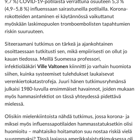
9,7 %) COVID-19-potilaista verrattuna osuuteen 5,3 %
(4,9–5,8 %) influenssaan sairastuneilla potilailla. Korona­
rokotteiden antaminen ei käytännössä vaikuttanut
myöskään laskimopuolen tromboembolisten tapahtumien
riskin suuruuteen.
Siteeraamani tutkimus on tärkeä ja ajankohtainen
osoittaessaan tutkitusti sen, mikä empiirisesti on ollut jo
kauan tiedossa. Meillä Suomessa professori,
infektiolääkäri
Ville Valtonen
kiinnitti jo varhain huomiota
siihen, kuinka systeemiset tulehdukset laukaisevat
verenkiertokatastrofeja. Juuri hänen tutkimusryhmänsä
julkaisi 1980-luvulla ensimmäiset havainnot, joiden mukaan
myös hammasinfektiot on tässä yhteydessä pidettävä
mielessä.
Olisikin mielenkiintoista nähdä tutkimus, jossa korona- ja
miksei myös influenssapotilaiden hammasstatuksetkin olisi
huomioitu – mahtaisiko hoitamaton suu nostaa riskiä vielä
suuremmaksi? Tässä laajassa amerikkalaistutkimuksessa oli