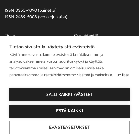
ISSN 0355-4090 (painettu)
ISSN 2489-5008 (verkkojulkaisu)
Tiede
Ota yhteyttä
Uutiset
Suomen Hammaslääkäriliitto
Tietoa sivustolla käytetyistä evästeistä
Käytämme sivustollamme evästeitä kerätäksemme ja
Ihmiset
analysoidaksemme sivuston suorituskykyä ja käyttöä,
På svenska
tarjotaksemme sosiaalisen median ominaisuuksia sekä
Kirjoitusohjeet
parantaaksemme ja räätälöidäksemme sisältöä ja mainoksia.
Lue lisää
Mediakortti
Media kit
SALLI KAIKKI EVÄSTEET
ESTÄ KAIKKI
2026 Suomen
Tietosuojasel
Cookie
EVÄSTEASETUKSET
Hammaslääkärilehti
oste
asetukset