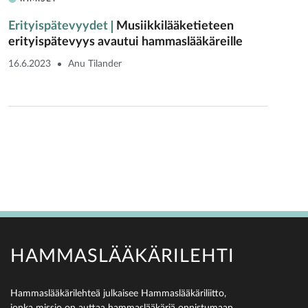
Erityispätevyydet
Musiikkilääketieteen
erityispätevyys avautui hammaslääkäreille
16.6.2023
Anu Tilander
HAMMASLÄÄKÄRILEHTI
Hammaslääkärilehteä julkaisee Hammaslääkäriliitto,