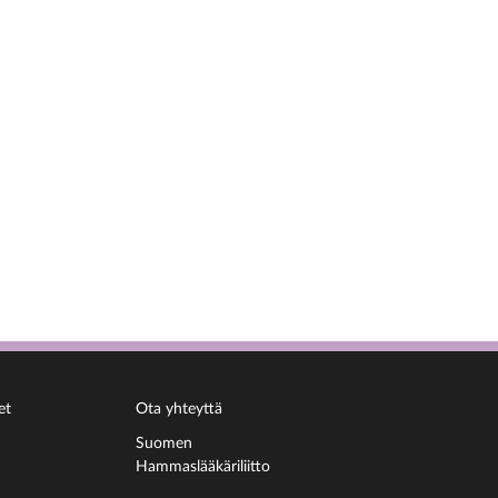
et
Ota yhteyttä
Suomen
Hammaslääkäriliitto