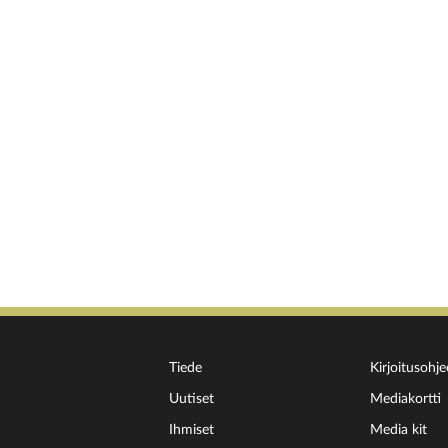
Tiede
Kirjoitusohje
Uutiset
Mediakortti
Ihmiset
Media kit