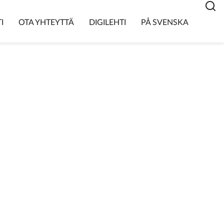
I
OTA YHTEYTTÄ
DIGILEHTI
PÅ SVENSKA