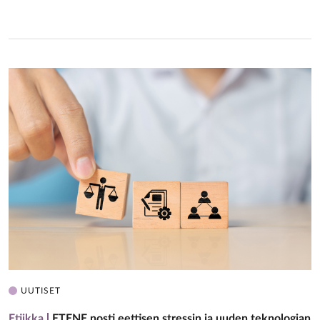
UUTISET
Etiikka
ETENE nosti eettisen stressin ja uuden teknologian