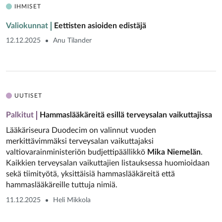
IHMISET
Valiokunnat
Eettisten asioiden edistäjä
12.12.2025
Anu Tilander
UUTISET
Palkitut
Hammaslääkäreitä esillä terveysalan vaikuttajissa
Lääkäriseura Duodecim on valinnut vuoden
merkittävimmäksi terveysalan vaikuttajaksi
valtiovarainministeriön budjettipäällikkö
Mika Niemelän
.
Kaikkien terveysalan vaikuttajien listauksessa huomioidaan
sekä tiimityötä, yksittäisiä hammaslääkäreitä että
hammaslääkäreille tuttuja nimiä.
11.12.2025
Heli Mikkola