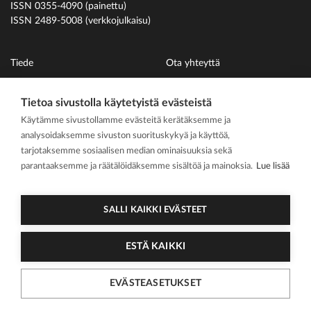
ISSN 0355-4090 (painettu)
ISSN 2489-5008 (verkkojulkaisu)
Tiede
Ota yhteyttä
Uutiset
Suomen Hammaslääkäriliitto
Tietoa sivustolla käytetyistä evästeistä
Ihmiset
Käytämme sivustollamme evästeitä kerätäksemme ja
På svenska
analysoidaksemme sivuston suorituskykyä ja käyttöä,
Kirjoitusohjeet
tarjotaksemme sosiaalisen median ominaisuuksia sekä
parantaaksemme ja räätälöidäksemme sisältöä ja mainoksia.
Lue lisää
Mediakortti
Media kit
SALLI KAIKKI EVÄSTEET
ESTÄ KAIKKI
2026 Suomen
Tietosuojasel
Cookie
Hammaslääkärilehti
oste
asetukset
EVÄSTEASETUKSET