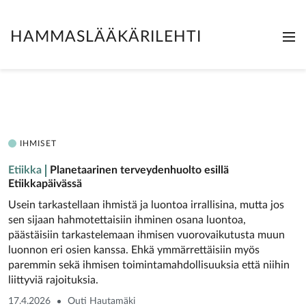
HAMMASLÄÄKÄRILEHTI
Me
Clo
IHMISET
Etiikka
Planetaarinen terveydenhuolto esillä
Etiikkapäivässä
Usein tarkastellaan ihmistä ja luontoa irrallisina, mutta jos
sen sijaan hahmotettaisiin ihminen osana luontoa,
päästäisiin tarkastelemaan ihmisen vuorovaikutusta muun
luonnon eri osien kanssa. Ehkä ymmärrettäisiin myös
paremmin sekä ihmisen toimintamahdollisuuksia että niihin
liittyviä rajoituksia.
17.4.2026
Outi Hautamäki