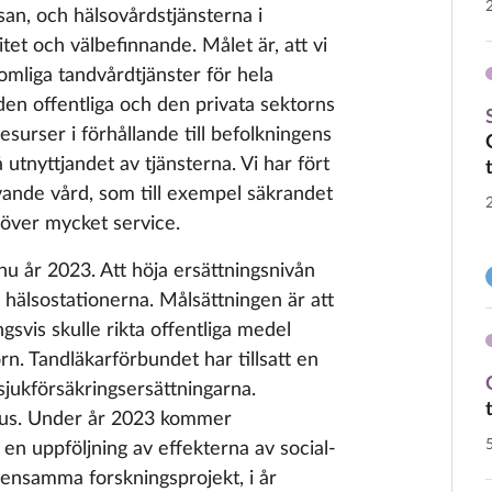
an, och hälsovårdstjänsterna i
itet och välbefinnande. Målet är, att vi
omliga tandvårdtjänster för hela
 den offentliga och den privata sektorns
resurser i förhållande till befolkningens
utnyttjandet av tjänsterna. Vi har fört
vande vård, som till exempel säkrandet
över mycket service.
nu år 2023. Att höja ersättningsnivån
id hälsostationerna. Målsättningen är att
gsvis skulle rikta offentliga medel
rn. Tandläkarförbundet har tillsatt en
jukförsäkringsersättningarna.
tus. Under år 2023 kommer
en uppföljning av effekterna av social-
ensamma forskningsprojekt, i år