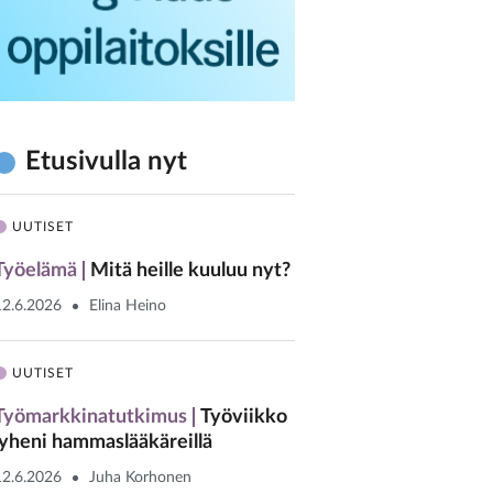
Etusivulla nyt
UUTISET
Työelämä
Mitä heille kuuluu nyt?
12.6.2026
Elina Heino
UUTISET
Työmarkkinatutkimus
Työviikko
lyheni hammaslääkäreillä
12.6.2026
Juha Korhonen