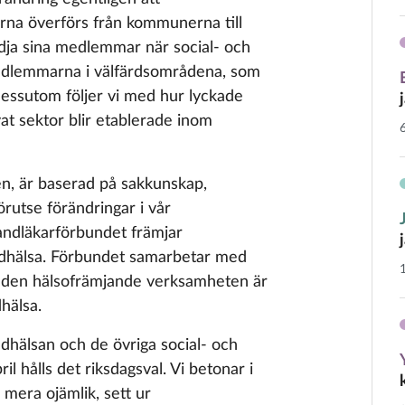
erna överförs från kommunerna till
dja sina medlemmar när social- och
edlemmarna i välfärdsområdena, som
essutom följer vi med hur lyckade
at sektor blir etablerade inom
en, är baserad på sakkunskap,
rutse förändringar i vår
andläkarförbundet främjar
tandhälsa. Förbundet samarbetar med
i den hälsofrämjande verksamheten är
hälsa.
dhälsan och de övriga social- och
l hålls det riksdagsval. Vi betonar i
mera ojämlik, sett ur