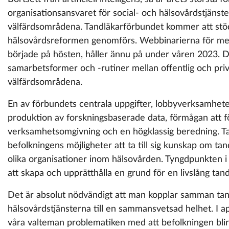
organisationsansvaret för social- och hälsovårdstjänst
välfärdsområdena. Tandläkarförbundet kommer att stö
hälsovårdsreformen genomförs. Webbinarierna för m
började på hösten, håller ännu på under våren 2023. D
samarbetsformer och -rutiner mellan offentlig och priv
välfärdsområdena.
En av förbundets centrala uppgifter, lobbyverksamhet
produktion av forskningsbaserade data, förmågan att fö
verksamhetsomgivning och en högklassig beredning. T
befolkningens möjligheter att ta till sig kunskap om 
olika organisationer inom hälsovården. Tyngdpunkten 
att skapa och upprätthålla en grund för en livslång tand
Det är absolut nödvändigt att man kopplar samman tan
hälsovårdstjänsterna till en sammansvetsad helhet. I apri
våra valteman problematiken med att befolkningen blir 