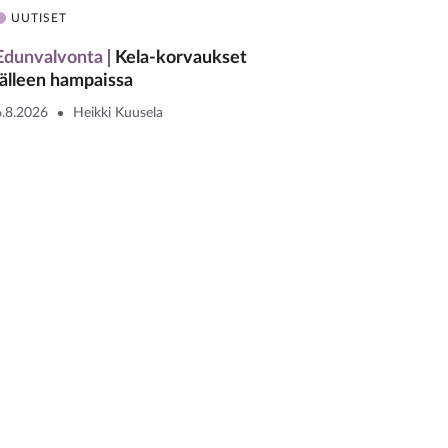
UUTISET
Edunvalvonta
Kela-korvaukset
jälleen hampaissa
6.8.2026
Heikki Kuusela