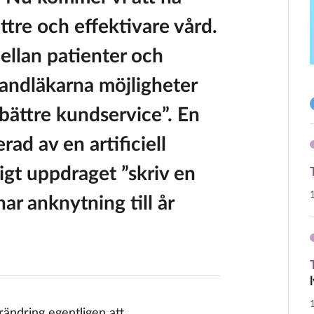
ttre och effektivare vård.
ellan patienter och
tandläkarna möjligheter
 bättre kundservice”. En
rad av en artificiell
ligt uppdraget ”skriv en
ar anknytning till år
förändring egentligen att