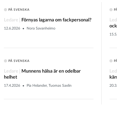
PÅ SVENSKA
P
Ledare
Förnyas lagarna om fackpersonal?
Led
ock
12.6.2026
Nora Savanheimo
15.5
PÅ SVENSKA
P
Ledare
Munnens hälsa är en odelbar
Led
helhet
kär
17.4.2026
Pia Helander, Tuomas Saxlin
20.3