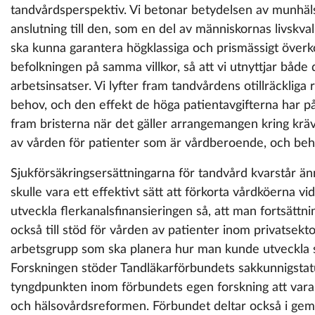
tandvårdsperspektiv. Vi betonar betydelsen av munhäls
anslutning till den, som en del av människornas livskval
ska kunna garantera högklassiga och prismässigt överk
befolkningen på samma villkor, så att vi utnyttjar både
arbetsinsatser. Vi lyfter fram tandvårdens otillräckliga 
behov, och den effekt de höga patientavgifterna har på 
fram bristerna när det gäller arrangemangen kring krä
av vården för patienter som är vårdberoende, och beh
Sjukförsäkringsersättningarna för tandvård kvarstår än
skulle vara ett effektivt sätt att förkorta vårdköerna v
utveckla flerkanalsfinansieringen så, att man fortsättnin
också till stöd för vården av patienter inom privatsekto
arbetsgrupp som ska planera hur man kunde utveckla s
Forskningen stöder Tandläkarförbundets sakkunnigsta
tyngdpunkten inom förbundets egen forskning att vara 
och hälsovårdsreformen. Förbundet deltar också i gem