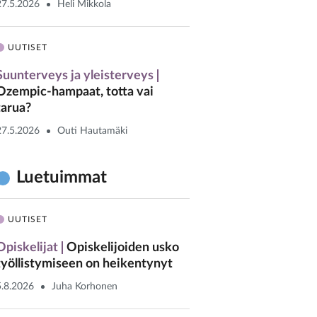
27.5.2026
Heli Mikkola
UUTISET
Suunterveys ja yleisterveys
Ozempic-hampaat, totta vai
tarua?
27.5.2026
Outi Hautamäki
Luetuimmat
UUTISET
Opiskelijat
Opiskelijoiden usko
työllistymiseen on heikentynyt
5.8.2026
Juha Korhonen