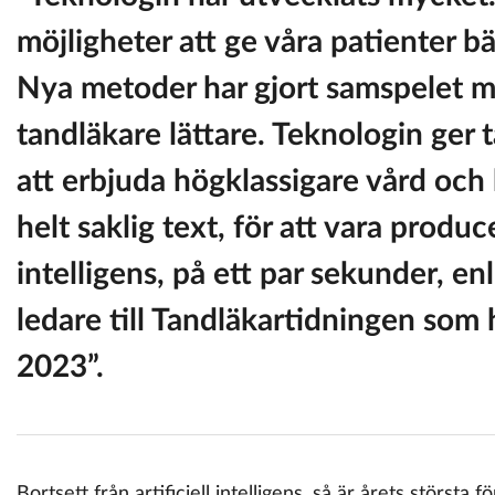
möjligheter att ge våra patienter bä
Nya metoder har gjort samspelet m
tandläkare lättare. Teknologin ger 
att erbjuda högklassigare vård och
helt saklig text, för att vara produce
intelligens, på ett par sekunder, en
ledare till Tandläkartidningen som h
2023”.
Bortsett från artificiell intelligens, så är årets största 