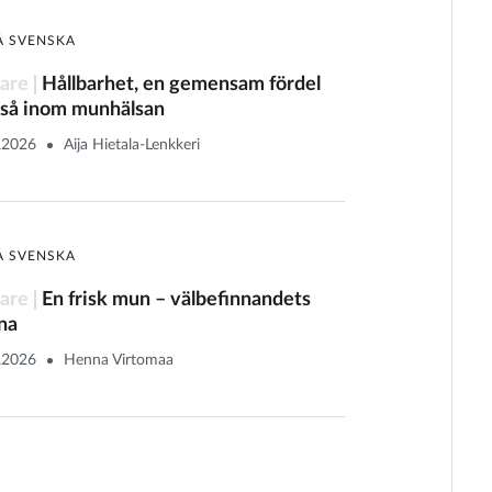
Å SVENSKA
are
Hållbarhet, en gemensam fördel
så inom munhälsan
.2026
Aija Hietala-Lenkkeri
Å SVENSKA
are
En frisk mun – välbefinnandets
na
.2026
Henna Virtomaa