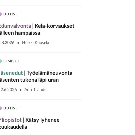
UUTISET
Edunvalvonta
Kela-korvaukset
jälleen hampaissa
6.8.2026
Heikki Kuusela
IHMISET
Jäsenedut
Työelämäneuvonta
jäsenten tukena läpi uran
12.6.2026
Anu Tilander
UUTISET
Yliopistot
Kätsy lyhenee
kuukaudella