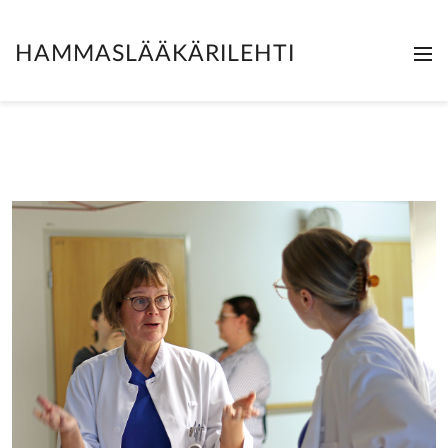
HAMMASLÄÄKÄRILEHTI
Me
Clo