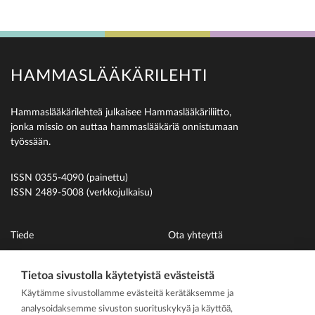
HAMMASLÄÄKÄRILEHTI
Hammaslääkärilehteä julkaisee Hammaslääkäriliitto,
jonka missio on auttaa hammaslääkäriä onnistumaan
työssään.
ISSN 0355-4090 (painettu)
ISSN 2489-5008 (verkkojulkaisu)
Tiede
Ota yhteyttä
Uutiset
Suomen Hammaslääkäriliitto
Tietoa sivustolla käytetyistä evästeistä
Ihmiset
Käytämme sivustollamme evästeitä kerätäksemme ja
På svenska
analysoidaksemme sivuston suorituskykyä ja käyttöä,